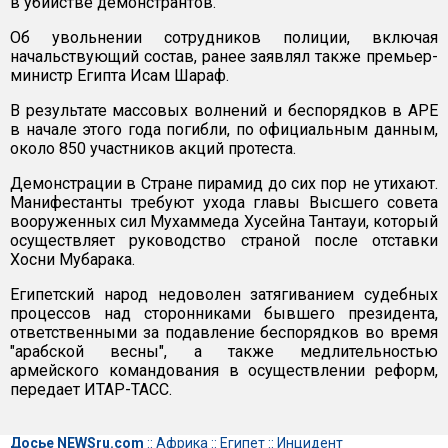
в убийстве демонстрантов.
Об увольнении сотрудников полиции, включая
начальствующий состав, ранее заявлял также премьер-
министр Египта Исам Шараф.
В результате массовых волнений и беспорядков в АРЕ
в начале этого года погибли, по официальным данным,
около 850 участников акций протеста.
Демонстрации в Стране пирамид до сих пор не утихают.
Манифестанты требуют ухода главы Высшего совета
вооруженных сил Мухаммеда Хусейна Тантауи, который
осуществляет руководство страной после отставки
Хосни Мубарака.
Египетский народ недоволен затягиванием судебных
процессов над сторонниками бывшего президента,
ответственными за подавление беспорядков во время
"арабской весны", а также медлительностью
армейского командования в осуществлении реформ,
передает ИТАР-ТАСС.
Досье NEWSru.com
::
Африка
::
Египет
::
Инцидент