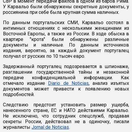
СВР в момент передачи файлов в одном из баров Рима.
У Карвальо были обнаружены секретные документы, у
россиянина при себе была крупная сумма наличных.
По данным португальских СМИ, Карвальо состоял в
интимных отношениях с несколькими женщинами из
Восточной Европы, а также из России. В ходе обыска в
квартире "крота" были обнаружены различные
документы и наличные. По данным источников
издания, вероятно, за каждый документ португалец
получал от русских по 10 тысяч евро.
Задержанный португалец подозревается в шпионаже,
разглашении государственной тайны и незаконной
передаче конфиденциальной информации. Как
отмечало издание
Diario de Noticias
, анализ изъятых
документов может привести к появлению новых
подробностей.
Следствию предстоит установить размер ущерба,
нанесенного стране, ЕС и НАТО действиями Карвальо.
Не исключено, что сотрудник спецслужб, продавая
секреты России, действовал не в одиночку, писали
журналисты
Jornal de Noticias
.