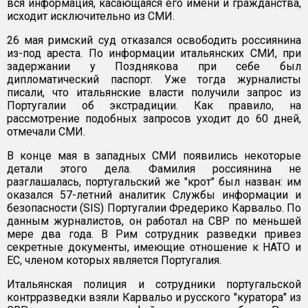
вся информация, касающаяся его имени и гражданства,
исходит исключительно из СМИ.
26 мая римский суд отказался освободить россиянина
из-под ареста. По информации итальянских СМИ, при
задержании у Позднякова при себе был
дипломатический паспорт. Уже тогда журналисты
писали, что итальянские власти получили запрос из
Португалии об экстрадиции. Как правило, на
рассмотрение подобных запросов уходит до 60 дней,
отмечали СМИ.
В конце мая в западных СМИ появились некоторые
детали этого дела. Фамилия россиянина не
разглашалась, португальский же "крот" был назван: им
оказался 57-летний аналитик Службы информации и
безопасности (SIS) Португалии Фредерико Карвальо. По
данным журналистов, он работал на СВР по меньшей
мере два года. В Рим сотрудник разведки привез
секретные документы, имеющие отношение к НАТО и
ЕС, членом которых является Португалия.
Итальянская полиция и сотрудники португальской
контрразведки взяли Карвальо и русского "куратора" из