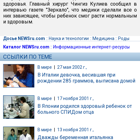
здоровья. Главный хирург Чингиз Кулиев сообщил в
интервью газете "Зеркало", что медики сделали все о
них зависящее, чтобы ребенок смог расти нормальным
и здоровым.
Досье NEWSru.com
::
Наука и технологии
::
Медицина
::
Роды
Каталог NEWSru.com
::
Информационные интернет-ресурсы
ССЫЛКИ ПО ТЕМЕ
В мире
|
27 мая 2002 г.,
В Италии девочка, весившая при
рождении 285 граммов, выписана домой
В мире
|
17 ноября 2001 г.,
В Японии родился здоровый ребенок от
больного СПИДом отца
В мире
|
13 ноября 2001 г.,
Дважды беременная итальянка