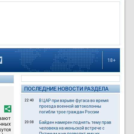
18+
ПОСЛЕДНИЕ НОВОСТИ РАЗДЕЛА
22:40
В ЦАР при взрыве фугаса во время
проезда военной автоколонны
погибли трое граждан России
вают
20:08
Байден намерен поднять тему прав
чных
человека на июньской встрече с
жутся
Путиным и не позволит ему их