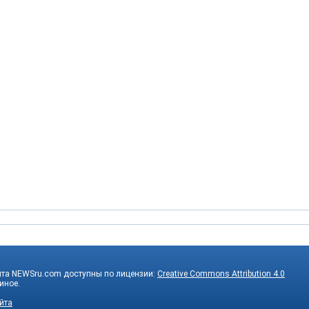
йта NEWSru.com доступны по лицензии:
Creative Commons Attribution 4.0
 иное.
йта