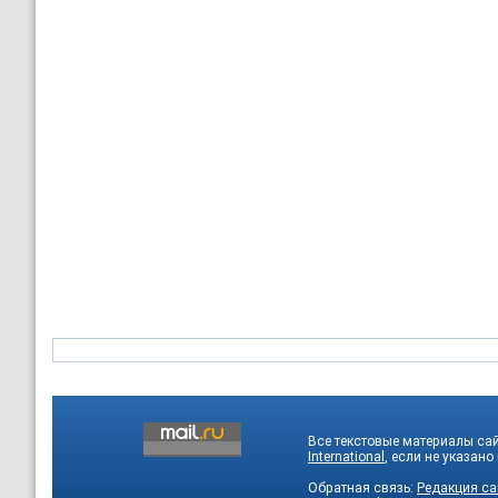
Все текстовые материалы са
International
, если не указано
Обратная связь:
Редакция са