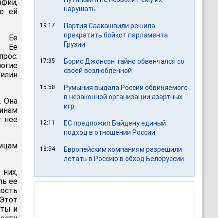
афии,
нарушать
ие ей
19:17
Партия Саакашвили решила
прекратить бойкот парламента
. Ее
Грузии
. Ее
прос:
17:35
Борис Джонсон тайно обвенчался со
ногие
своей возлюбленной
илин
15:58
Румыния выдала России обвиняемого
в незаконной организации азартных
. Она
игр
инам
т нее
12:11
ЕС предложил Байдену единый
подход в отношении России
пицам
18:54
Европейским компаниям разрешили
летать в Россию в обход Белоруссии
 них,
ль ее
ость
 Этот
еты и