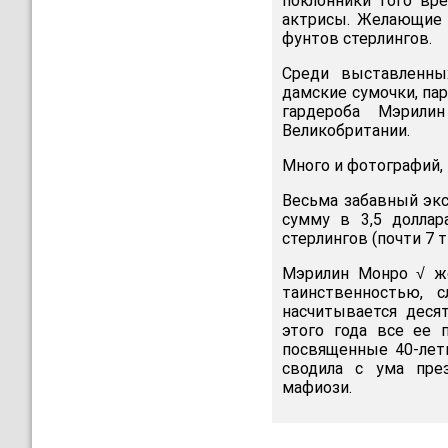
поклонники того вре
актрисы. Желающие 
фунтов стерлингов.
Среди выставленны
дамские сумочки, пар
гардероба Мэрили
Великобритании.
Много и фотографий,
Весьма забавный экс
сумму в 3,5 доллар
стерлингов (почти 7 
Мэрилин Монро √ же
таинственностью, с
насчитывается деся
этого года все ее 
посвященные 40-лет
сводила с ума през
мафиози.