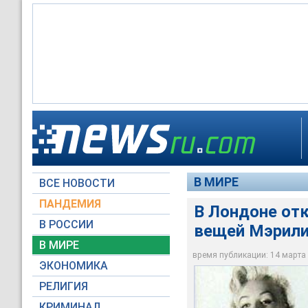
В МИРЕ
ВСЕ НОВОСТИ
Архив NTVRU.com
Архив NTVRU.com
Архив NTVRU.com
Архив NTVRU.com
Архив NTVRU.com
ПАНДЕМИЯ
В Лондоне от
В РОССИИ
вещей Мэрил
В МИРЕ
время публикации: 14 марта 2
ЭКОНОМИКА
РЕЛИГИЯ
КРИМИНАЛ