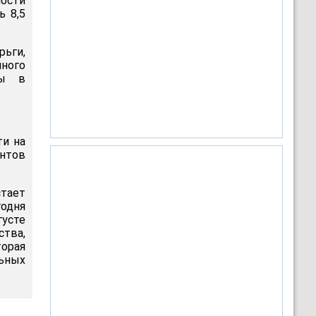
ности
ь 8,5
ьги,
чного
сы в
ти на
нтов
стает
одня
густе
тва,
торая
ьных