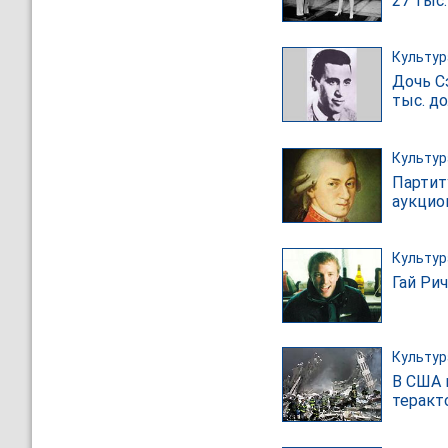
27 тыс
Культур
Дочь С
тыс. д
Культур
Партит
аукцион
Культур
Гай Ри
Культур
В США 
теракт