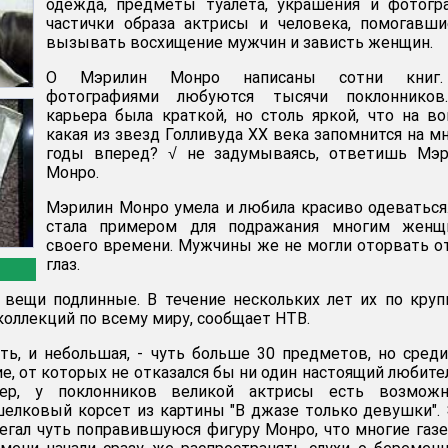
одежда, предметы туалета, украшения и фотогр
частички образа актрисы и человека, помогавш
вызывать восхищение мужчин и зависть женщин.
О Мэрилин Монро написаны сотни книг
фотографиями любуются тысячи поклонников
карьера была краткой, но столь яркой, что на во
какая из звезд Голливуда ХХ века запомнится на м
годы вперед? √ не задумываясь, ответишь Мэр
Монро.
Мэрилин Монро умела и любила красиво одеваться
стала примером для подражания многим женщ
своего времени. Мужчины же не могли оторвать о
глаз.
 вещи подлинные. В течение нескольких лет их по кру
коллекций по всему миру, сообщает НТВ.
ь, и небольшая, - чуть больше 30 предметов, но среди
ие, от которых не отказался бы ни один настоящий любите
мер, у поклонников великой актрисы есть возможн
елковый корсет из картины "В джазе только девушки".
легал чуть поправившуюся фигуру Монро, что многие газ