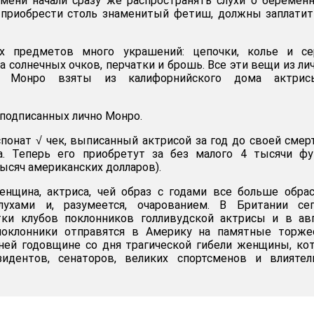
мени начали сразу же распространять слухи о беремен
приобрести столь знаменитый фетиш, должны заплатит
х предметов много украшений: цепочки, колье и сер
а солнечных очков, перчатки и брошь. Все эти вещи из ли
н Монро взяты из калифорнийского дома актри
 подписанных лично Монро.
понат √ чек, выписанный актрисой за год до своей смер
а. Теперь его приобретут за без малого 4 тысячи фу
тысяч американских долларов).
нщина, актриса, чей образ с годами все больше обра
лухами и, разумеется, очарованием. В Британии сег
тки клубов поклонников голливудской актрисы и в ав
поклонники отправятся в Америку на памятные торжес
ней годовщине со дня трагической гибели женщины, ко
идентов, сенаторов, великих спортсменов и влиятел