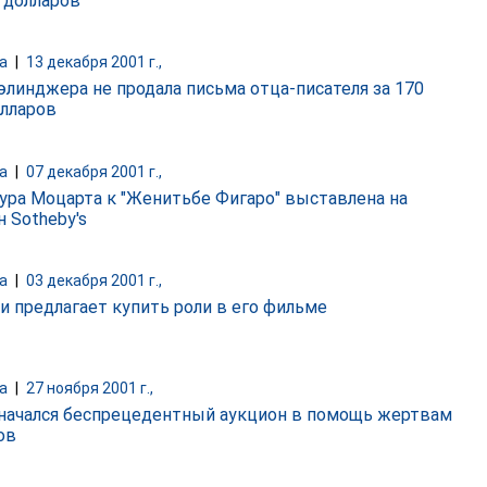
. долларов
а
|
13 декабря 2001 г.,
элинджера не продала письма отца-писателя за 170
олларов
а
|
07 декабря 2001 г.,
ура Моцарта к "Женитьбе Фигаро" выставлена на
 Sotheby's
а
|
03 декабря 2001 г.,
чи предлагает купить роли в его фильме
а
|
27 ноября 2001 г.,
начался беспрецедентный аукцион в помощь жертвам
ов