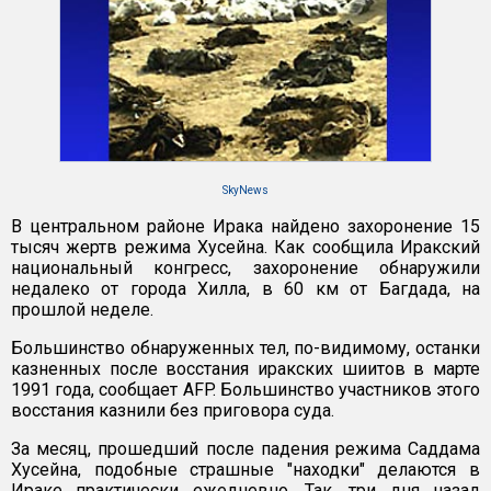
SkyNews
В центральном районе Ирака найдено захоронение 15
тысяч жертв режима Хусейна. Как сообщила Иракский
национальный конгресс, захоронение обнаружили
недалеко от города Хилла, в 60 км от Багдада, на
прошлой неделе.
Большинство обнаруженных тел, по-видимому, останки
казненных после восстания иракских шиитов в марте
1991 года, сообщает AFP. Большинство участников этого
восстания казнили без приговора суда.
За месяц, прошедший после падения режима Саддама
Хусейна, подобные страшные "находки" делаются в
Ираке практически ежедневно. Так, три дня назад