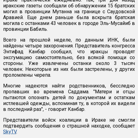
иракские газеты сообщали об обнаружении 15 братских
могил в провинции Мутанна на границе с Саудовской
Аравией. Еще днем раньше была вскрыта братская
могила с останками 43 человек в городе Эль-Мусайиб в
провинции Бабиль.
Всего на прошлой неделе, по данным ИНК, были
найдены четыре захоронения. Представитель конгресса
Энтифад Канбар сообщил, что иракцы проводят
эксгумацию самостоятельно, без всякой помощи со
стороны. Уже извлечены останки около 3 тысяч
человек. Некоторые из них были застрелены, у других
проломлены черепа.
Многие надеются найти родственников, бесследно
пропавших во времена Саддама. "Матери и отцы
пытаются опознать детей по документам и остаткам
истлевшей одежды, вспоминая ту, в которой их видели
в последний раз", - говорит Канбар.
Представители войск коалиции в Ираке не смогли
подтвердить сообщения о страшной находке, сообщает
SkyTV
.