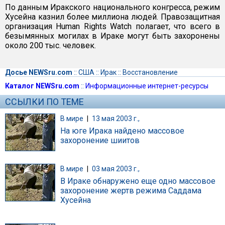
По данным Иракского национального конгресса, режим
Хусейна казнил более миллиона людей. Правозащитная
организация Human Rights Watch полагает, что всего в
безымянных могилах в Ираке могут быть захоронены
около 200 тыс. человек.
Досье NEWSru.com
::
США
::
Ирак
::
Восстановление
Каталог NEWSru.com
::
Информационные интернет-ресурсы
ССЫЛКИ ПО ТЕМЕ
В мире
|
13 мая 2003 г.,
На юге Ирака найдено массовое
захоронение шиитов
В мире
|
03 мая 2003 г.,
В Ираке обнаружено еще одно массовое
захоронение жертв режима Саддама
Хусейна