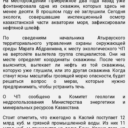
На месторождении Прибрежное два года назад уже
фонтанировала одна из скважин, которых здесь не
менее десяти. В прошлом году её заглушили. Сегодня
экологи, совершавшие инспекционный осмотр
казахстанской части акватории моря, зафиксировали
нефтяной шлейф.
По сведениям начальника Атырауского
территориального управления охраны окружающей
среды Марата Абдрахмана, к месту экологического ЧП
на вертолёте вылетела группа специалистов. Они на
месте определят координаты скважины. После чего
выяснится, вытекает ли нефть из той скважины,
которую уже глушили, или это другая скважина. Когда
станут ясны масштабы грозящей морю опасности, будет
решаться вопрос о мерах, которые нужно
предпринимать, чтобы устранить течь.
О ЧП сообщено в Комитет геологии и
недропользования Министерства энергетики и
минеральных ресурсов Казахстана.
Стоит отметить, что ежегодно в Каспий поступает 12
млрд куб. м грязной промышленной воды. Из них 11