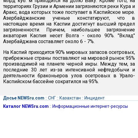
млрд куб. м приходится на долю Баку. Кроме того, на
территориях Грузии и Армении загрязняются реки Кура и
Аракс, вода которых тоже поступает в Каспийское море.
Азербайджанские ученые констатируют, что в
настоящее время на Каспии достигнут высший предел
загрязненности. Причем, наибольшее загрязнение
акватория Каспия несет Волга - около 90%. "Вклад"
Азербайджана составляет около 6 - 7%.
На Каспий приходится 90% мировых запасов осетровых,
прибрежные страны поставляют на мировой рынок 95%
производимой на планете черной икры. Между тем, за
последние 30 лет из-за интенсивной нефтедобычи и
деятельности браконьеров улов осетровых в Урало-
Каспийском бассейне сократился на 95%.
Досье NEWSru.com
::
СНГ
::
Казахстан
::
Инцидент
Каталог NEWSru.com
::
Информационные интернет-ресурсы