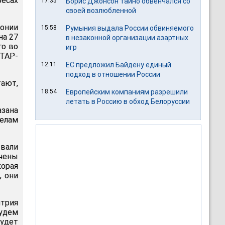
есах
17:35
Борис Джонсон тайно обвенчался со
своей возлюбленной
онии
15:58
Румыния выдала России обвиняемого
на 27
в незаконной организации азартных
го во
игр
ИТАР-
12:11
ЕС предложил Байдену единый
подход в отношении России
тают,
18:54
Европейским компаниям разрешили
летать в Россию в обход Белоруссии
зана
делам
вали
чены
орая
, они
итрия
будем
будет