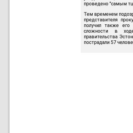
проведено "самым тщ
Тем временем подозр
представителя прок
получил также его 
сложности в ходе
правительства Эсто
пострадали 57 челове