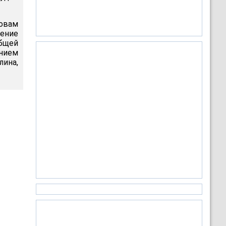
ловам
нение
бщей
нием
лина,