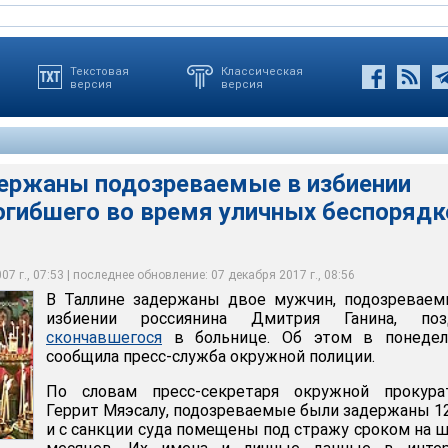
Текстовая
Классическая
версия
версия
держаны подозреваемые в избиении
погибшего во время уличных беспорядк
но проживающий в Эстонии гражданин России Дмитрий Ганин
ы подозреваемые в избиении россиянина, погибшего во время
ны двое мужчин, подозреваемых в избиении россиянина Дмитрия
 27 апреля в больнице от ножевого ранения, полученного во
в в Таллине
ончавшегося в больнице
орядков в Таллине
7 г., 07:53 | последнее обновление: 07 декабря 2017 г., 08:56
В Таллине задержаны двое мужчин, подозреваем
избиении россиянина Дмитрия Ганина, поз
скончавшегося
в больнице. Об этом в понедел
сообщила пресс-служба окружной полиции.
По словам пресс-секретаря окружной прокура
Геррит Мяэсалу, подозреваемые были задержаны 1
и с санкции суда помещены под стражу сроком на 