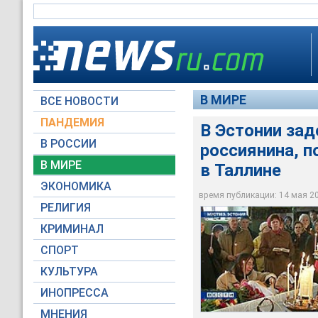
В МИРЕ
ВСЕ НОВОСТИ
ПАНДЕМИЯ
В Эстонии за
В РОССИИ
россиянина, 
20-летний постоян
В Эстонии задержан
В Таллине задержа
скончался в ночь на
В МИРЕ
в Таллине
уличных беспорядко
Ганина, позднее ск
время уличных бесп
ЭКОНОМИКА
время публикации: 14 мая 200
Вести
НТВ
НТВ
РЕЛИГИЯ
КРИМИНАЛ
СПОРТ
КУЛЬТУРА
ИНОПРЕССА
МНЕНИЯ