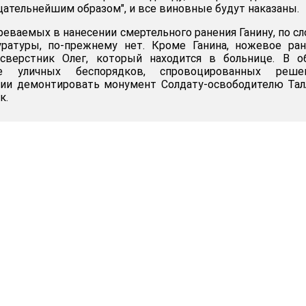
ательнейшим образом", и все виновные будут наказаны.
еваемых в нанесении смертельного ранения Ганину, по с
уратуры, по-прежнему нет. Кроме Ганина, ножевое ра
сверстник Олег, который находится в больнице. В о
 уличных беспорядков, спровоцированных реше
нии демонтировать монумент Солдату-освободителю Тал
к.