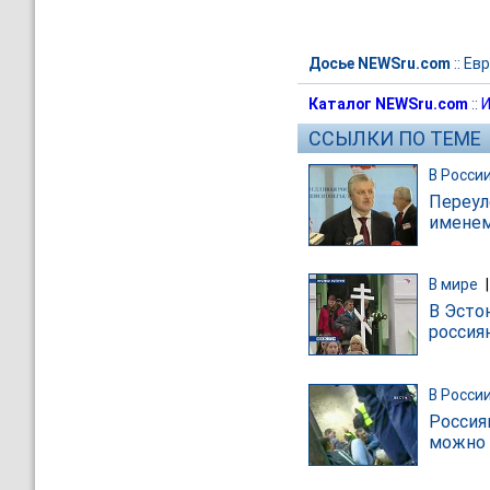
Досье NEWSru.com
::
Евр
Каталог NEWSru.com
::
И
ССЫЛКИ ПО ТЕМЕ
В Росси
Переул
именем
В мире
В Эсто
россия
В Росси
Россия
можно 