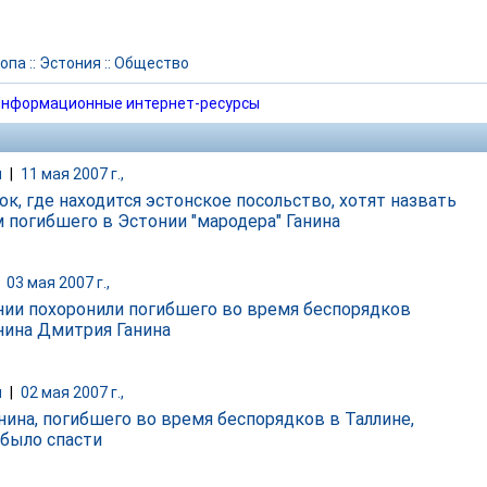
опа
::
Эстония
::
Общество
нформационные интернет-ресурсы
и
|
11 мая 2007 г.,
ок, где находится эстонское посольство, хотят назвать
 погибшего в Эстонии "мародера" Ганина
|
03 мая 2007 г.,
нии похоронили погибшего во время беспорядков
нина Дмитрия Ганина
и
|
02 мая 2007 г.,
нина, погибшего во время беспорядков в Таллине,
было спасти