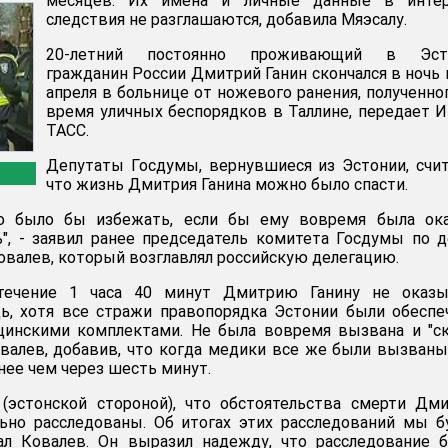
месяцев. Их имена и личные данные в интер
следствия не разглашаются, добавила Мяэсалу.
20-летний постоянно проживающий в Эст
гражданин России Дмитрий Ганин скончался в ночь 
апреля в больнице от ножевого ранения, полученно
время уличных беспорядков в Таллине, передает 
ТАСС.
Депутаты Госдумы, вернувшиеся из Эстонии, счи
что жизнь Дмитрия Ганина можно было спасти.
о было бы избежать, если бы ему вовремя была ока
", - заявил ранее председатель комитета Госдумы по 
овалев, который возглавлял российскую делегацию.
течение 1 часа 40 минут Дмитрию Ганину не оказы
, хотя все стражи правопорядка Эстонии были обеспе
инскими комплектами. Не была вовремя вызвана и "ск
валев, добавив, что когда медики все же были вызваны
нее чем через шесть минут.
(эстонской стороной), что обстоятельства смерти Дм
льно расследованы. Об итогах этих расследований мы 
зал Ковалев. Он выразил надежду, что расследование 