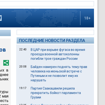
18+
ПОСЛЕДНИЕ НОВОСТИ РАЗДЕЛА
ов
22:40
В ЦАР при взрыве фугаса во время
проезда военной автоколонны
погибли трое граждан России
20:08
Байден намерен поднять тему прав
ых в
человека на июньской встрече с
днее
Путиным и не позволит ему их
ьник
нарушать
19:17
Партия Саакашвили решила
туры
прекратить бойкот парламента
2 мая
Грузии
шесть