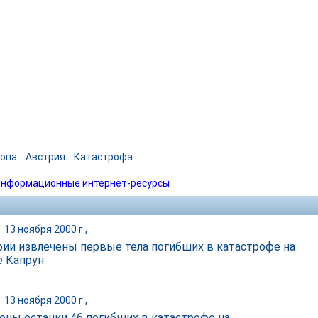
опа
::
Австрия
::
Катастрофа
нформационные интернет-ресурсы
|
13 ноября 2000 г.,
рии извлечены первые тела погибших в катастрофе на
е Капрун
|
13 ноября 2000 г.,
ены останки 46 погибших в катастрофе на