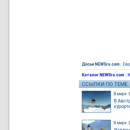
Досье NEWSru.com
::
Евр
Каталог NEWSru.com
::
И
ССЫЛКИ ПО ТЕМЕ
В мире
В Авст
курорт
В мире
Извлеч