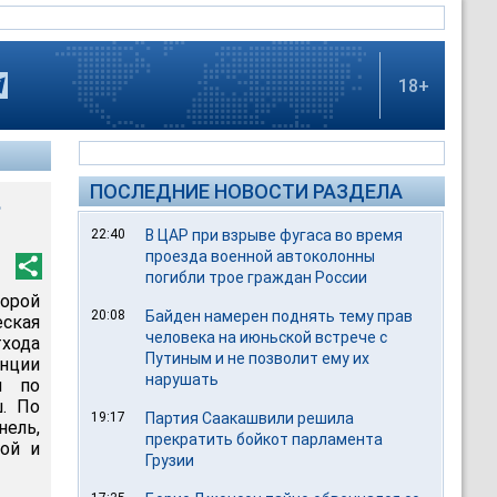
18+
ПОСЛЕДНИЕ НОВОСТИ РАЗДЕЛА
ь
22:40
В ЦАР при взрыве фугаса во время
проезда военной автоколонны
погибли трое граждан России
орой
20:08
Байден намерен поднять тему прав
еская
человека на июньской встрече с
тхода
Путиным и не позволит ему их
енции
нарушать
и по
. По
19:17
Партия Саакашвили решила
нель,
прекратить бойкот парламента
рой и
Грузии