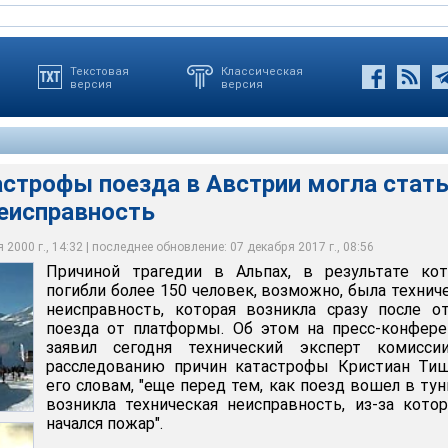
Текстовая
Классическая
версия
версия
астрофы поезда в Австрии могла стат
неисправность
 Альпах, в результате которой погибли более 150 человек,
инице, которая находится наверху горы, опечатаны три комнаты.
ническая неисправность, которая возникла сразу после отхода
ерты осматривают не только сам фуникулер, но и рельсы на всей
наружено некое вещество, которое, по все видимости, вытекло из
онга, полицейские предполагают провести в этих комнатах
мы
дования поезда
мых на фуникулере
ы поезда в Австрии могла стать техническая неисправность
2000 г., 14:32 | последнее обновление: 07 декабря 2017 г., 08:56
Причиной трагедии в Альпах, в результате кот
погибли более 150 человек, возможно, была технич
неисправность, которая возникла сразу после о
поезда от платформы. Об этом на пресс-конфер
заявил сегодня технический эксперт комисси
расследованию причин катастрофы Кристиан Тиш
его словам, "еще перед тем, как поезд вошел в тун
возникла техническая неисправность, из-за кото
начался пожар".