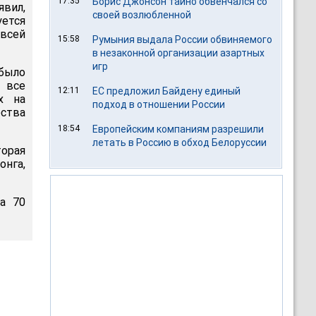
17:35
Борис Джонсон тайно обвенчался со
явил,
своей возлюбленной
уется
всей
15:58
Румыния выдала России обвиняемого
в незаконной организации азартных
игр
было
 все
12:11
ЕС предложил Байдену единый
х на
подход в отношении России
ства
18:54
Европейским компаниям разрешили
летать в Россию в обход Белоруссии
торая
нга,
а 70