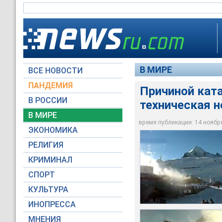
В МИРЕ
ВСЕ НОВОСТИ
ПАНДЕМИЯ
Причиной кат
В РОССИИ
техническая 
Причиной трагедии в
В станционной гост
возможно, была тех
Полицейские и эксп
На рельсах было об
По словам Франца Л
В МИРЕ
поезда от платфор
протяженности сле
емкостей, перевози
обыск
Причиной катастроф
время публикации: 14 ноября 
ЭКОНОМИКА
Архив НТВ
Архив НТВ
Архив НТВ
Архив НТВ
Архив НТВ
РЕЛИГИЯ
КРИМИНАЛ
СПОРТ
КУЛЬТУРА
ИНОПРЕССА
МНЕНИЯ