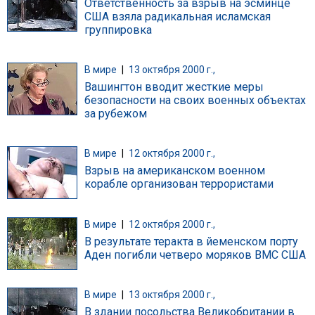
Ответственность за взрыв на эсминце
США взяла радикальная исламская
группировка
В мире
|
13 октября 2000 г.,
Вашингтон вводит жесткие меры
безопасности на своих военных объектах
за рубежом
В мире
|
12 октября 2000 г.,
Взрыв на американском военном
корабле организован террористами
В мире
|
12 октября 2000 г.,
В результате теракта в йеменском порту
Аден погибли четверо моряков ВМС США
В мире
|
13 октября 2000 г.,
В здании посольства Великобритании в