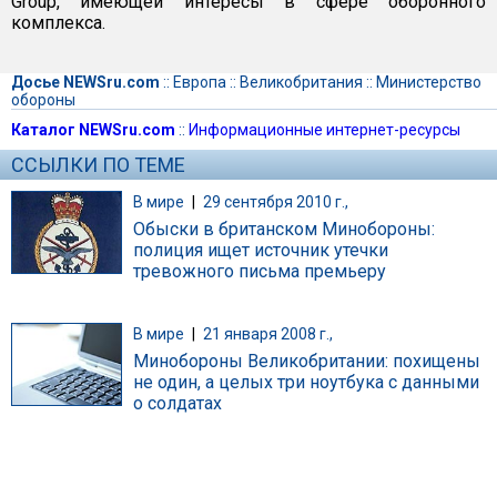
Group, имеющей интересы в сфере оборонного
комплекса.
Досье NEWSru.com
::
Европа
::
Великобритания
::
Министерство
обороны
Каталог NEWSru.com
::
Информационные интернет-ресурсы
ССЫЛКИ ПО ТЕМЕ
В мире
|
29 сентября 2010 г.,
Обыски в британском Минобороны:
полиция ищет источник утечки
тревожного письма премьеру
В мире
|
21 января 2008 г.,
Минобороны Великобритании: похищены
не один, а целых три ноутбука с данными
о солдатах