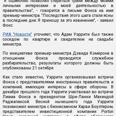
"Я ошибочно позволил стереться грани между моими
личными интересами и моей деятельностью в
правительстве", - говорится в письме Фокса на имя
премьер-министра. "Последствия этого шага стали ясны
в последние дни. Я приношу за это извинения", - заявил
Фокс.
РИА "Новости"
уточняет, что Адам Уэррити был также
соседом по квартире и свидетелем на свадьбе
министра.
По инициативе премьер-министра Дэвида Кэмерона в
отношении Фокса проводится служебное
разбирательство, результаты которого должны быть
опубликованы 21 октября.
Как стало известно, Уэррити организовывал встречи
Фокса с представителями иностранных правительств и
компаний, имеющих интересы в сфере обороны. В
декабре прошлого года Уэррити участвовал во встрече
Лиама Фокса и президентом Шри-Ланки Махиндой
Раджапаксой. Весной нынешнего года Уэррити
познакомил министра с бизнесменом Харви Боултером,
представителем инвестиционной компании Porton