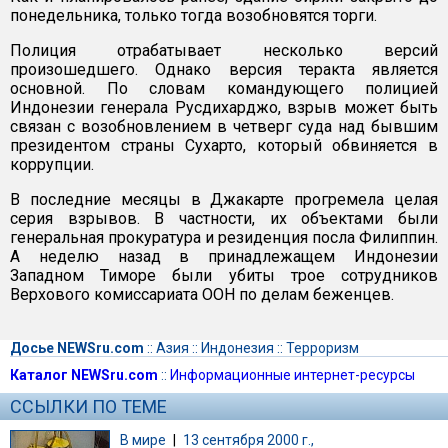
понедельника, только тогда возобновятся торги.
Полиция отрабатывает несколько версий
произошедшего. Однако версия теракта является
основной. По словам командующего полицией
Индонезии генерала Русдихарджо, взрыв может быть
связан с возобновлением в четверг суда над бывшим
президентом страны Сухарто, который обвиняется в
коррупции.
В последние месяцы в Джакарте прогремела целая
серия взрывов. В частности, их объектами были
генеральная прокуратура и резиденция посла Филиппин.
А неделю назад в принадлежащем Индонезии
Западном Тиморе были убиты трое сотрудников
Верхового комиссариата ООН по делам беженцев.
Досье NEWSru.com
::
Азия
::
Индонезия
::
Терроризм
Каталог NEWSru.com
::
Информационные интернет-ресурсы
ССЫЛКИ ПО ТЕМЕ
В мире
|
13 сентября 2000 г.,