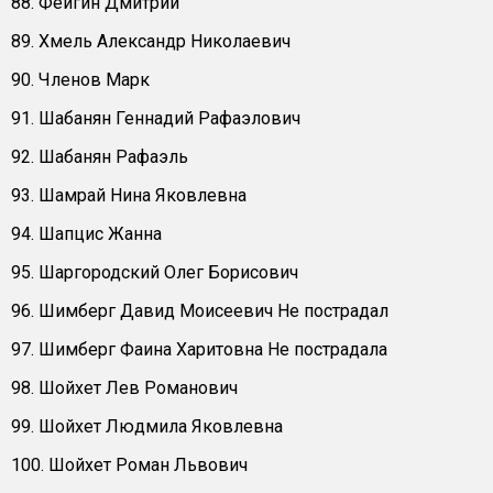
88. Фейгин Дмитрий
89. Хмель Александр Николаевич
90. Членов Марк
91. Шабанян Геннадий Рафаэлович
92. Шабанян Рафаэль
93. Шамрай Нина Яковлевна
94. Шапцис Жанна
95. Шаргородский Олег Борисович
96. Шимберг Давид Моисеевич Не пострадал
97. Шимберг Фаина Харитовна Не пострадала
98. Шойхет Лев Романович
99. Шойхет Людмила Яковлевна
100. Шойхет Роман Львович