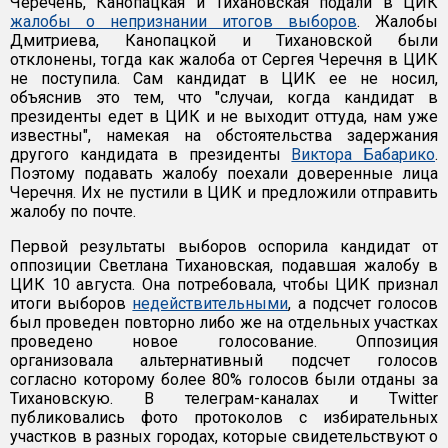
Черечень, Канопацкая и Тихановская подали в ЦИК
жалобы о непризнании итогов выборов
. Жалобы
Дмитриева, Канопацкой и Тихановской были
отклонены, тогда как жалоба от Сергея Черечня в ЦИК
не поступила. Сам кандидат в ЦИК ее не носил,
объяснив это тем, что "случаи, когда кандидат в
президенты едет в ЦИК и не выходит оттуда, нам уже
известны", намекая на обстоятельства задержания
другого кандидата в президенты
Виктора Бабарико
.
Поэтому подавать жалобу поехали доверенные лица
Черечня. Их не пустили в ЦИК и предложили отправить
жалобу по почте.
Первой результаты выборов оспорила кандидат от
оппозиции Светлана Тихановская, подавшая жалобу в
ЦИК 10 августа. Она потребовала, чтобы ЦИК признал
итоги выборов
недействительными
, а подсчет голосов
был проведен повторно либо же на отдельных участках
проведено новое голосование. Оппозиция
организовала альтернативный подсчет голосов
согласно которому более 80% голосов были отданы за
Тихановскую. В телеграм-каналах и Twitter
публиковались фото протоколов с избирательных
участков в разных городах, которые свидетельствуют о