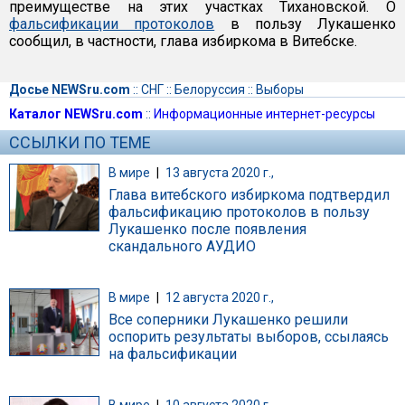
преимуществе на этих участках Тихановской. О
фальсификации протоколов
в пользу Лукашенко
сообщил, в частности, глава избиркома в Витебске.
Досье NEWSru.com
::
СНГ
::
Белоруссия
::
Выборы
Каталог NEWSru.com
::
Информационные интернет-ресурсы
ССЫЛКИ ПО ТЕМЕ
В мире
|
13 августа 2020 г.,
Глава витебского избиркома подтвердил
фальсификацию протоколов в пользу
Лукашенко после появления
скандального АУДИО
В мире
|
12 августа 2020 г.,
Все соперники Лукашенко решили
оспорить результаты выборов, ссылаясь
на фальсификации