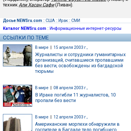
техник
Али Хасан Сафи
(Ливан).
Досье NEWSru.com
::
США
::
Ирак
::
СМИ
Каталог NEWSru.com
::
Информационные интернет-ресурсы
ССЫЛКИ ПО ТЕМЕ
В мире
|
15 апреля 2003 г.,
Журналисты и сотрудники гуманитарных
организаций, считавшиеся пропавшими
без вести, освобождены из багдадской
тюрьмы
В мире
|
08 апреля 2003 г.,
В Ираке погибли 11 журналистов, 10
пропали без вести
В мире
|
12 апреля 2003 г.,
Американские морпехи обнаружили в
госпителе в Багдаде тело погибшего