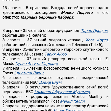
15 апреля - В пригороде Багдада погиб корреспондент
аргентинского телевидения
Марио Подеста
и его
оператор
Мариана Вероника Кабрера
;
.
8 апреля - 35-летний оператор-украинец
Тарас Процюк
,
работавший на Reuters;
8 апреля - 37-летний оператор-испанец
Хосе Коусо
,
работавший на испанский телеканал Telecinco (Tele 5);
8 апреля - 35-летний оператор катарского спутникового
телеканала Al-Jazeera
Тарик Айюб
;
7 апреля - 32-летний репортер испанской газеты El
Mundo
Хулио Ангита Паррадо
;
7 апреля - 35-летний фоторепортер немецкого журнала
Focus
Кристиан Либиг
;
6 апреля - скончался журналист американской
телекомпании NBC
Дэвид Блум
;
6 апреля - В результате "дружественного огня" погиб
переводчик ВВС
Камаран Абдуразак Мухамед
;
3 апреля - редактор издания Atlantic Monthly и
обозреватель Washington Post
Майкл Келли
;
2 апреля - подорвался на мине телеоператор британской
телерадиокорпорации BBC
Кавех Голестан
;