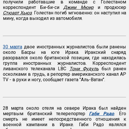
получили работавшие в команде с Голестаном
корреспондент Би-би-си
Джим Мюир
и продюсер
Стюарт Хьюз
. Голестан погиб мгновенно: он наступил на
мину, когда выходил из автомобиля.
30 марта
двое иностранных журналистов были ранены
около Басры на юге Ирака. Иракский снаряд
разорвался около британской позиции, где находилась
группа иностранных журналистов. Корреспондент
ливанского телеканала LBC
Тони Фудуль
был ранен
осколками в грудь, а репортер американского канал AP
TV - в руки и ногу, сообщает газета "Аль-Ватан".
28 марта около отеля на севере Ирака был найден
мертвым британский телерепортер
Габи Радо
. Его
смерть не имеет непосредственного отношения к
военной кампании в Ираке. Габи Радо являлся