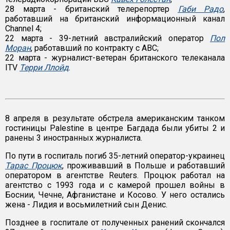
28 марта - британский телерепортер
Габи Радо
,
работавший на британский информационный канал
Channel 4;
22 марта - 39-летний австралийский оператор
Пол
Моран
, работавший по контракту с ABC;
22 марта - журналист-ветеран британского телеканала
ITV
Терри Ллойд
.
8 апреля в результате обстрела американским танком
гостиницы Palestine в центре Багдада были убиты 2 и
ранены 3 иностранных журналиста.
По пути в госпиталь погиб 35-летний оператор-украинец
Тарас Процюк
, проживавший в Польше и работавший
оператором в агентстве Reuters. Процюк работал на
агентство с 1993 года и с камерой прошел войны в
Боснии, Чечне, Афганистане и Косово. У него остались
жена - Лидия и восьмилетний сын Денис.
Позднее в госпитале от полученных ранений скончался