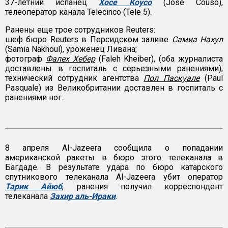
37-летний испанец
Хосе Коусо
(Jose Couso),
телеоператор канала Telecinco (Tele 5).
Ранены еще трое сотрудников Reuters:
шеф бюро Reuters в Персидском заливе
Самиа Нахул
(Samia Nakhoul), уроженец Ливана;
фотограф
Фалех Хебер
(Faleh Kheiber), (оба журналиста
доставлены в госпиталь с серьезными ранениями);
технический сотрудник агентства
Пол Паскуале
(Paul
Pasquale) из Великобритании доставлен в госпиталь с
ранениями ног.
8 апреля Al-Jazeera сообщила о попадании
американской ракеты в бюро этого телеканала в
Багдаде. В результате удара по бюро катарского
спутникового телеканала Al-Jazeera убит оператор
Тарик Айюб
, ранения получил корреспондент
телеканала
Захир аль-Ираки
.