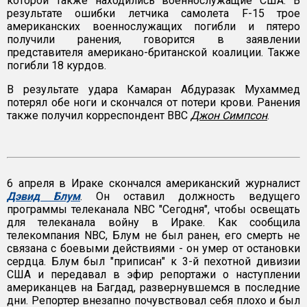
которой также находились военнослужащие США. В
результате ошибки летчика самолета F-15 трое
американских военнослужащих погибли и пятеро
получили ранения, говорится в заявлении
представителя американо-британской коалиции. Также
погибли 18 курдов.
В результате удара Камаран Абдуразак Мухаммед
потерял обе ноги и скончался от потери крови. Ранения
также получил корреспондент BBC
Джон Симпсон
.
6 апреля в Ираке скончался американский журналист
Дэвид Блум
. Он оставил должность ведущего
программы телеканала NBC "Сегодня", чтобы освещать
для телеканала войну в Ираке. Как сообщила
телекомпания NBC, Блум не был ранен, его смерть не
связана с боевыми действиями - он умер от остановки
сердца. Блум был "приписан" к 3-й пехотной дивизии
США и передавал в эфир репортажи о наступлении
американцев на Багдад, развернувшемся в последние
дни. Репортер внезапно почувствовал себя плохо и был