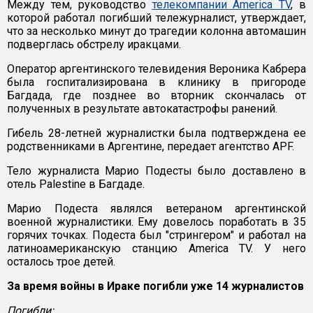
Между тем, руководство
телекомпании America TV
, в
которой работал погибший тележурналист, утверждает,
что за несколько минут до трагедии колонна автомашин
подверглась обстрелу иракцами.
Оператор аргентинского телевидения Вероника Кабрера
была госпитализирована в клинику в пригороде
Багдада, где позднее во вторник скончалась от
полученных в результате автокатастрофы ранений.
Гибель 28-летней журналистки была подтверждена ее
родственниками в Аргентине, передает агентство APF.
Тело журналиста Марио Подесты было доставлено в
отель Palestine в Багдаде.
Марио Подеста являлся ветераном аргентинской
военной журналистики. Ему довелось поработать в 35
горячих точках. Подеста был "стрингером" и работал на
латиноамериканскую станцию America TV. У него
осталось трое детей.
За время войны в Ираке погибли уже 14 журналистов
Погибли: