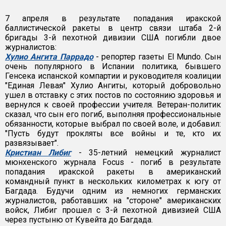
7 апреля в результате попадания иракской
баллистической ракеты в центр связи штаба 2-й
бригады 3-й пехотной дивизии США погибли двое
журналистов:
Хулио Ангита Паррадо
- репортер газеты El Mundo. Сын
очень популярного в Испании политика, бывшего
Генсека испанской компартии и руководителя коалиции
"Единая Левая" Хулио Ангиты, который добровольно
ушел в отставку с этих постов по состоянию здоровья и
вернулся к своей профессии учителя. Ветеран-политик
сказал, что сын его погиб, выполняя профессиональные
обязанности, которые выбрал по своей воле, и добавил:
"Пусть будут прокляты все войны и те, кто их
развязывает".
Кристиан Либиг
- 35-летний немецкий журналист
мюнхенского журнала Focus - погиб в результате
попадания иракской ракеты в американский
командный пункт в нескольких километрах к югу от
Багдада. Будучи одним из немногих германских
журналистов, работавших на "стороне" американских
войск, Либиг прошел с 3-й пехотной дивизией США
через пустыню от Кувейта до Багдада.