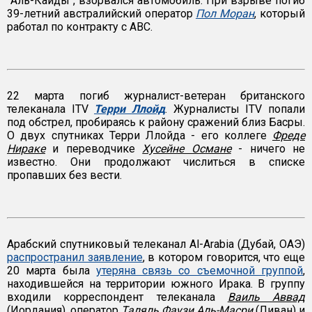
"Аль-Каиды", взорвался автомобиль. При взрыве погиб
39-летний австралийский оператор
Пол Моран
, который
работал по контракту с ABC.
22 марта погиб журналист-ветеран британского
телеканала ITV
Терри Ллойд
. Журналисты ITV попали
под обстрел, пробираясь к району сражений близ Басры.
О двух спутниках Терри Ллойда - его коллеге
Фреде
Нираке
и переводчике
Хусейне Османе
- ничего не
известно. Они продолжают числиться в списке
пропавших без вести.
Арабский спутниковый телеканал Al-Arabia (Дубай, ОАЭ)
распространил заявление
, в котором говорится, что еще
20 марта была
утеряна связь со съемочной группой
,
находившейся на территории южного Ирака. В группу
входили корреспондент телеканала
Ваиль Аввад
(Иордания), оператор
Таляль Фаузи Аль-Масри
(Ливан) и