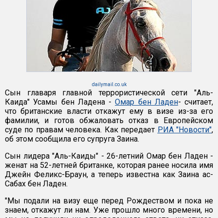
dailymail.co.uk
Сын главаря главной террористической сети "Аль-
Каида" Усамы бен Ладена -
Омар бен Ладен
- считает,
что британские власти откажут ему в визе из-за его
фамилии, и готов обжаловать отказ в Европейском
суде по правам человека. Как передает
РИА "Новости"
,
об этом сообщила его супруга Заина.
Сын лидера "Аль-Каиды" - 26-летний Омар бен Ладен -
женат на 52-летней британке, которая ранее носила имя
Джейн Феликс-Браун, а теперь известна как Заина ас-
Сабах бен Ладен.
"Мы подали на визу еще перед Рождеством и пока не
знаем, откажут ли нам. Уже прошло много времени, но