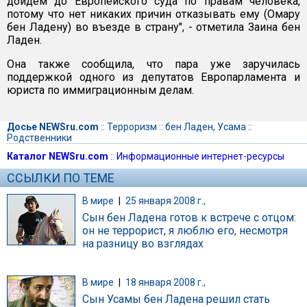
дойдем до Европейского суда по правам человека,
потому что нет никаких причин отказывать ему (Омару
бен Ладену) во въезде в страну", - отметила Заина бен
Ладен.
Она также сообщила, что пара уже заручилась
поддержкой одного из депутатов Европарламента и
юриста по иммиграционным делам.
Досье NEWSru.com
::
Терроризм
::
бен Ладен, Усама
::
Родственники
Каталог NEWSru.com
::
Информационные интернет-ресурсы
ССЫЛКИ ПО ТЕМЕ
В мире
|
25 января 2008 г.,
Сын бен Ладена готов к встрече с отцом:
он не террорист, я люблю его, несмотря
на разницу во взглядах
В мире
|
18 января 2008 г.,
Сын Усамы бен Ладена решил стать