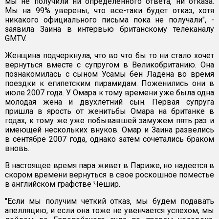
мы не получили ни определенного ответа, ни отказа.
Мы на 99% уверены, что все-таки будет отказ, хотя
никакого официального письма пока не получали", -
заявила Заина в интервью британскому телеканалу
GMTV.
Женщина подчеркнула, что во что бы то ни стало хочет
вернуться вместе с супругом в Великобританию. Она
познакомилась с сыном Усамы бен Ладена во время
поездки к египетским пирамидам. Поженились они в
июле 2007 года. У Омара к тому времени уже была одна
молодая жена и двухлетний сын. Первая супруга
пришла в ярость от женитьбы Омара на британке в
годах, к тому же уже побывавшей замужем пять раз и
имеющей нескольких внуков. Омар и Заина развелись
в сентябре 2007 года, однако затем сочетались браком
вновь.
В настоящее время пара живет в Париже, но надеется в
скором времени вернуться в свое роскошное поместье
в английском графстве Чешир.
"Если мы получим четкий отказ, мы будем подавать
апелляцию, и если она тоже не увенчается успехом, мы