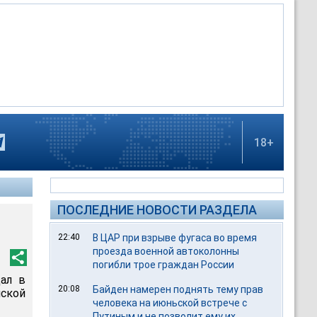
18+
ПОСЛЕДНИЕ НОВОСТИ РАЗДЕЛА
22:40
В ЦАР при взрыве фугаса во время
проезда военной автоколонны
погибли трое граждан России
дал в
20:08
Байден намерен поднять тему прав
нской
человека на июньской встрече с
Путиным и не позволит ему их