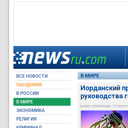
В МИРЕ
ВСЕ НОВОСТИ
Архив NTVRU.com
Архив NTVRU.com
Архив NTVRU.com
ПАНДЕМИЯ
Иорданский п
В РОССИИ
руководства г
В МИРЕ
время публикации: 15 августа
ЭКОНОМИКА
РЕЛИГИЯ
КРИМИНАЛ