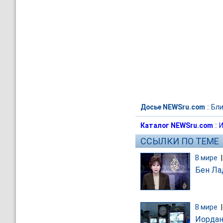
Досье NEWSru.com
::
Бли
Каталог NEWSru.com
::
И
ССЫЛКИ ПО ТЕМЕ
В мире
Бен Ла
В мире
Иордан