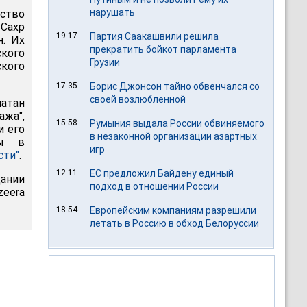
нарушать
ство
 Сахр
19:17
Партия Саакашвили решила
н. Их
прекратить бойкот парламента
кого
Грузии
ского
17:35
Борис Джонсон тайно обвенчался со
своей возлюбленной
атан
ажа",
15:58
Румыния выдала России обвиняемого
и его
в незаконной организации азартных
ны в
игр
сти"
.
12:11
ЕС предложил Байдену единый
ании
подход в отношении России
zeera
18:54
Европейским компаниям разрешили
летать в Россию в обход Белоруссии