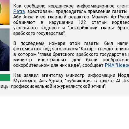
Как сообщило иорданское информационное агент
Petra
, арестованы председатель правления газеты
Абу Анза и ее главный редактор Маамун Ар-Руса
обвиняют в нарушении 122 статьи иорданс
уголовного кодекса и "оскорблении главы брат
арабского государства".
В последнем номере этой газеты был напеч
фотомонтаж под заголовком "Катар - гнездо шпион
в котором "глава братского арабского государства 
министр иностранных дел были изображе
оскорбительном для них виде", сообщает
РИА "Ново
Как заявил агентству министр информации Иорд
Мухаммед Аль-Удван, "публикация в газете Al Je
ницы профессиональной и журналистской этики".