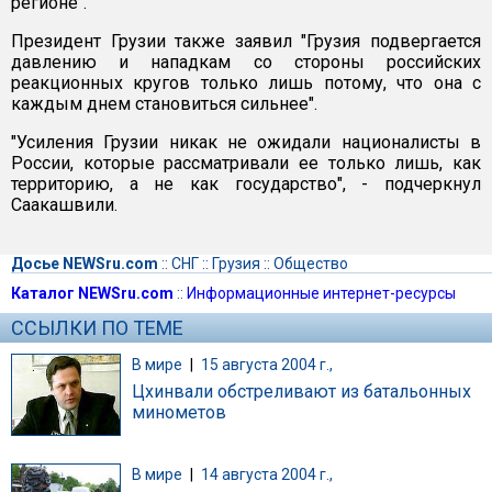
регионе".
Президент Грузии также заявил "Грузия подвергается
давлению и нападкам со стороны российских
реакционных кругов только лишь потому, что она с
каждым днем становиться сильнее".
"Усиления Грузии никак не ожидали националисты в
России, которые рассматривали ее только лишь, как
территорию, а не как государство", - подчеркнул
Саакашвили.
Досье NEWSru.com
::
СНГ
::
Грузия
::
Общество
Каталог NEWSru.com
::
Информационные интернет-ресурсы
ССЫЛКИ ПО ТЕМЕ
В мире
|
15 августа 2004 г.,
Цхинвали обстреливают из батальонных
минометов
В мире
|
14 августа 2004 г.,