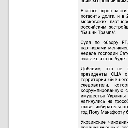
связям с российскими
В итоге спрос на жи
погасить долги, и в
московских партне
российским застрой
"Башни Трампа".
Судя по обзору FT
партнерами менялись
неделе господин Сат
считает, что он буде
Добавим, это не е
президенты США от
территории бывшего
следователи, кото
коррумпированную се
имущества Украины 
наткнулись на грос
главы избирательног
год Полу Манафорту 
Украинские чиновни
предназначенные для