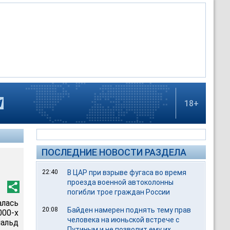
18+
ПОСЛЕДНИЕ НОВОСТИ РАЗДЕЛА
22:40
В ЦАР при взрыве фугаса во время
проезда военной автоколонны
погибли трое граждан России
лась
20:08
Байден намерен поднять тему прав
00-х
человека на июньской встрече с
альд
Путиным и не позволит ему их