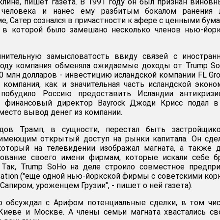
клине, пишет газета. В 1991 году он был признан винов
 человека и нанес ему разбитым бокалом ранения л
е, Сатер сознался в причастности к афере с ценными бум
, в которой было замешано несколько членов нью-йор
лнительную замысловатость ввиду связей с иностран
 году компания обменяла ожидаемые доходы от Trump S
0 млн долларов - инвестицию исландской компании FL Gro
компания, как и значительная часть исландской эконо
о побудило Россию предоставить Исландии антикризи
о финансовый директор Bayrock Джоди Крисс подал в 
место вывод денег из компании.
одов Трамп, в сущности, перестал быть застройщик
 имеющим открытый доступ на рынки капитала. Он сде
который на телевидении изображал магната, а также 
зование своего имени фирмам, которые искали себе б
. Так, Trump SoHo на деле строило совместное предпр
nisation ("еще одной нью-йоркской фирмы с советскими кор
апиром, уроженцем Грузии", - пишет о ней газета).
то обсуждал с Арифом потенциальные сделки, в том чи
 Киеве и Москве. А члены семьи магната хвастались с