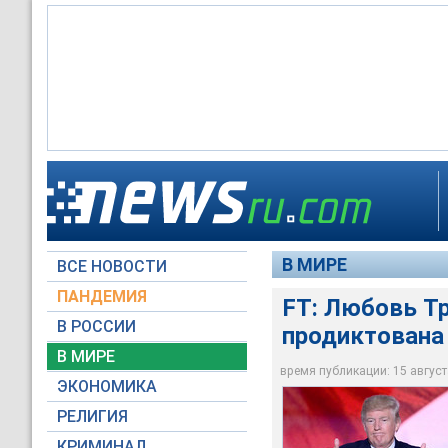
Газета Financial T
начале 2000-х годо
выходец из СССР Т
В МИРЕ
ВСЕ НОВОСТИ
Global Look Press
ПАНДЕМИЯ
FT: Любовь Т
В РОССИИ
продиктована
В МИРЕ
время публикации: 15 августа
ЭКОНОМИКА
РЕЛИГИЯ
КРИМИНАЛ