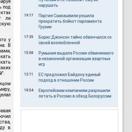
ируя
нарушать
ь под
ектах
19:17
Партия Саакашвили решила
т ли
прекратить бойкот парламента
скую
Грузии
17:35
Борис Джонсон тайно обвенчался со
что у
своей возлюбленной
на. В
ами,
15:58
Румыния выдала России обвиняемого
екать
в незаконной организации азартных
кать
игр
каких
".
12:11
ЕС предложил Байдену единый
подход в отношении России
ицом
миру,
18:54
Европейским компаниям разрешили
елал
летать в Россию в обход Белоруссии
равая
лючил
ства,
ду в