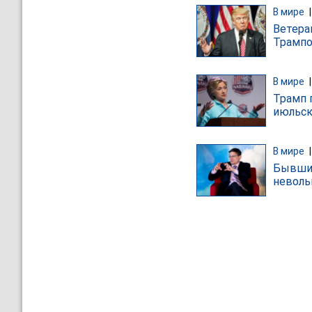
В мире
Ветера
Трампо
В мире
Трамп 
июльск
В мире
Бывший
неволь