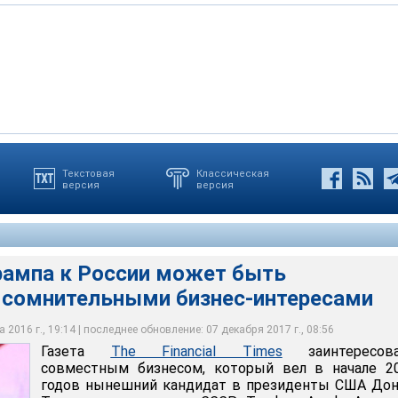
Текстовая
Классическая
версия
версия
imes заинтересовалась совместным бизнесом, который вел в
в нынешний кандидат в президенты США Дональд Трамп и
евфик Ариф
рампа к России может быть
 сомнительными бизнес-интересами
 2016 г., 19:14 | последнее обновление: 07 декабря 2017 г., 08:56
Газета
The Financial Times
заинтересова
совместным бизнесом, который вел в начале 20
годов нынешний кандидат в президенты США Дон