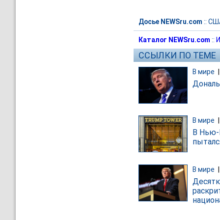
Досье NEWSru.com
::
СШ
Каталог NEWSru.com
::
И
ССЫЛКИ ПО ТЕМЕ
В мире
Дональ
В мире
В Нью-
пыталс
В мире
Десятк
раскри
национ