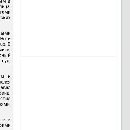
ным в
ица.
агами
кских
ными
oHo и
up. В
мики,
сный
суд,
ом и
лался
давал
ренд,
иятие
нями,
сле в
воими