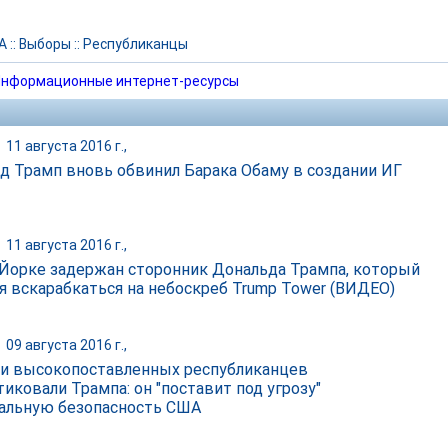
А
::
Выборы
::
Республиканцы
нформационные интернет-ресурсы
|
11 августа 2016 г.,
д Трамп вновь обвинил Барака Обаму в создании ИГ
|
11 августа 2016 г.,
Йорке задержан сторонник Дональда Трампа, который
я вскарабкаться на небоскреб Trump Tower (ВИДЕО)
|
09 августа 2016 г.,
и высокопоставленных республиканцев
тиковали Трампа: он "поставит под угрозу"
альную безопасность США