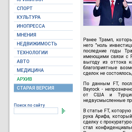
СПОРТ
КУЛЬТУРА
ИНОПРЕССА
МНЕНИЯ
Ранее Трамп, которы
НЕДВИЖИМОСТЬ
него "ноль инвестиц
последние годы Тра
ТЕХНОЛОГИИ
имеющими связи с Р
АВТО
выгоду из оттока к
благоприятные возмо
МЕДИЦИНА
сделок не состоялось,
АРХИВ
По данным FT, посл
СТАРАЯ ВЕРСИЯ
Bayrock - непрознач
от США и Турции
недвусмысленные при
Поиск по сайту
В статье FT, котору
рука Арифа, который
сделку с прокуратур
стал конфиденциаль