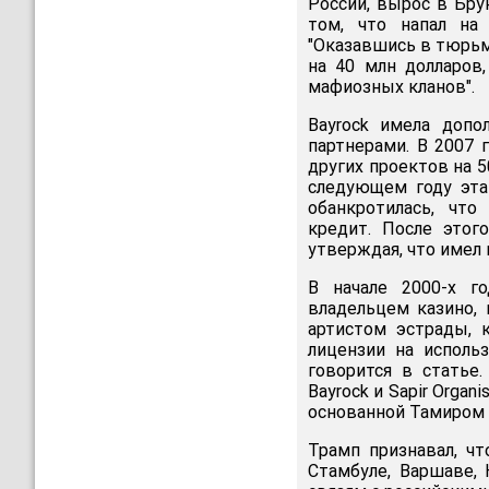
России, вырос в Бру
том, что напал на
"Оказавшись в тюрьм
на 40 млн долларов
мафиозных кланов".
Bayrock имела допо
партнерами. В 2007
других проектов на 5
следующем году эта 
обанкротилась, чт
кредит. После этог
утверждая, что имел 
В начале 2000-х г
владельцем казино,
артистом эстрады, 
лицензии на исполь
говорится в статье
Bayrock и Sapir Orga
основанной Тамиром С
Трамп признавал, ч
Стамбуле, Варшаве,