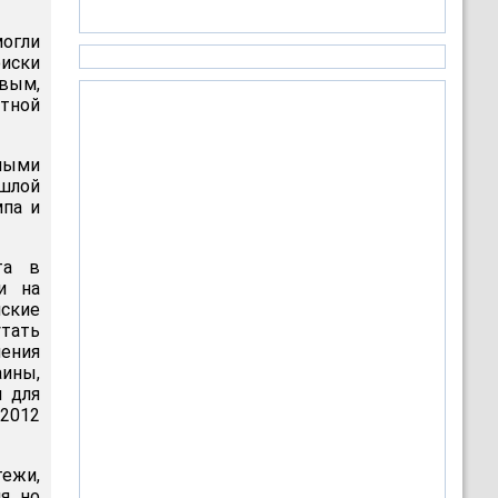
могли
оиски
вым,
тной
ными
ошлой
мпа и
та в
и на
нские
тать
ления
аины,
и для
 2012
тежи,
я, но