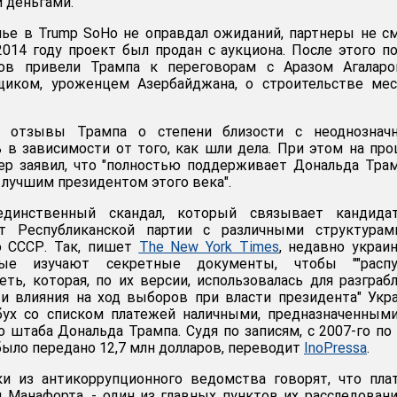
 деньгами.
лье в Trump SoHo не оправдал ожиданий, партнеры не с
 2014 году проект был продан с аукциона. После этого п
ров привели Трампа к переговорам с Аразом Агаларо
щиком, уроженцем Азербайджана, о строительстве мес
, отзывы Трампа о степени близости с неоднознач
 в зависимости от того, как шли дела. При этом на пр
ер заявил, что "полностью поддерживает Дональда Тра
т лучшим президентом этого века".
динственный скандал, который связывает кандида
 Республиканской партии с различными структурам
 СССР. Так, пишет
The New York Times
, недавно украи
рые изучают секретные документы, чтобы ""распу
ть, которая, по их версии, использовалась для разграб
и влияния на ход выборов при власти президента" Укр
сбух со списком платежей наличными, предназначенным
о штаба Дональда Трампа. Судя по записям, с 2007-го по
было передано 12,7 млн долларов, переводит
InoPressa
.
ки из антикоррупционного ведомства говорят, что пла
 Манафорта, - один из главных пунктов их расследовани