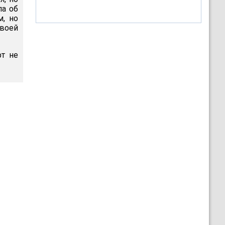
ла об
м, но
воей
рт не