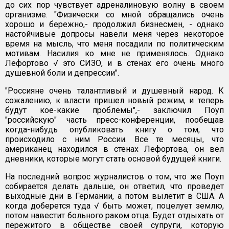
до сих пор чувствует адреналиновую волну в своем
организме. "Физически со мной обращались очень
хорошо и бережно,- продолжил бизнесмен, - однако
настойчивые допросы навели меня через некоторое
время на мысль, что меня посадили по политическим
мотивам. Насилия ко мне не применялось. Однако
Лефортово √ это СИЗО, и в стенах его очень много
душевной боли и депрессии".
"Россияне очень талантливый и душевный народ. К
сожалению, к власти пришел новый режим, и теперь
будут кое-какие проблемы",- заключил Поуп
"российскую" часть пресс-конференции, пообещав
когда-нибудь опубликовать книгу о том, что
происходило с ним России. Все те месяцы, что
американец находился в стенах Лефортова, он вел
дневники, которые могут стать основой будущей книги.
На последний вопрос журналистов о том, что же Поуп
собирается делать дальше, он ответил, что проведет
выходные дни в Германии, а потом вылетит в США. А
когда доберется туда √ быть может, поцелует землю,
потом навестит больного раком отца. Будет отдыхать от
пережитого в обществе своей супруги, которую