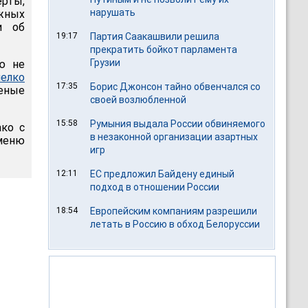
ерты,
нарушать
жных
и об
19:17
Партия Саакашвили решила
прекратить бойкот парламента
Грузии
ю не
елко
17:35
Борис Джонсон тайно обвенчался со
еные
своей возлюбленной
15:58
Румыния выдала России обвиняемого
ако с
в незаконной организации азартных
 меню
игр
12:11
ЕС предложил Байдену единый
подход в отношении России
18:54
Европейским компаниям разрешили
летать в Россию в обход Белоруссии