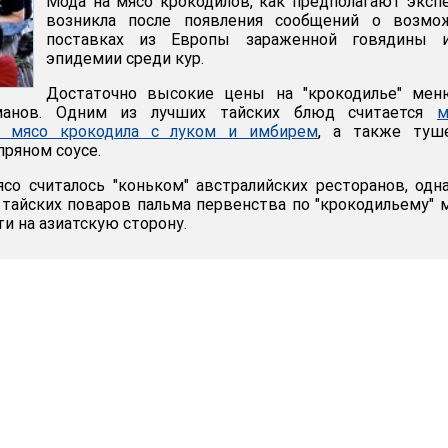
Мода на мясо крокодилов, как предполагают эксп
возникла после появления сообщений о возмо
поставках из Европы зараженной говядины 
эпидемии среди кур.
Достаточно высокие цены на "крокодилье" мен
манов. Одним из лучших тайских блюд считается
м
е мясо крокодила с луком и имбирем
, а также туш
пряном соусе.
со считалось "коньком" австралийских ресторанов, одн
тайских поваров пальма первенства по "крокодильему"
и на азиатскую сторону.