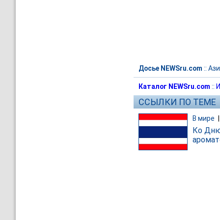
Досье NEWSru.com
::
Ази
Каталог NEWSru.com
::
И
ССЫЛКИ ПО ТЕМЕ
В мире
Ко Дню
аромат