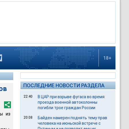
18+
ПОСЛЕДНИЕ НОВОСТИ РАЗДЕЛА
ов
22:40
В ЦАР при взрыве фугаса во время
проезда военной автоколонны
погибли трое граждан России
сы из
20:08
Байден намерен поднять тему прав
человека на июньской встрече с
Путиным и не позволит ему их