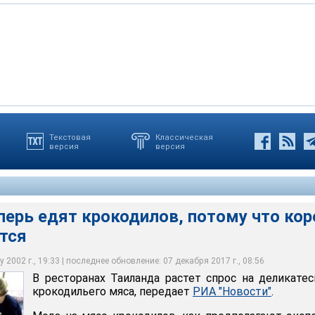
Текстовая
Классическая
версия
версия
дят крокодилов, потому что коров и кур есть боятся
перь едят крокодилов, потому что кор
ятся
 2002 г., 19:33 | последнее обновление: 07 декабря 2017 г., 08:56
В ресторанах Таиланда растет спрос на деликате
крокодильего мяса, передает
РИА "Новости"
.