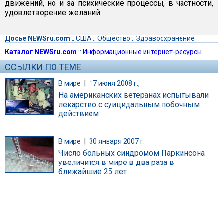
движений, но и за психические процессы, в частности,
удовлетворение желаний.
Досье NEWSru.com
::
США
::
Общество
::
Здравоохранение
Каталог NEWSru.com
::
Информационные интернет-ресурсы
ССЫЛКИ ПО ТЕМЕ
В мире
|
17 июня 2008 г.,
На американских ветеранах испытывали
лекарство с суицидальным побочным
действием
В мире
|
30 января 2007 г.,
Число больных синдромом Паркинсона
увеличится в мире в два раза в
ближайшие 25 лет