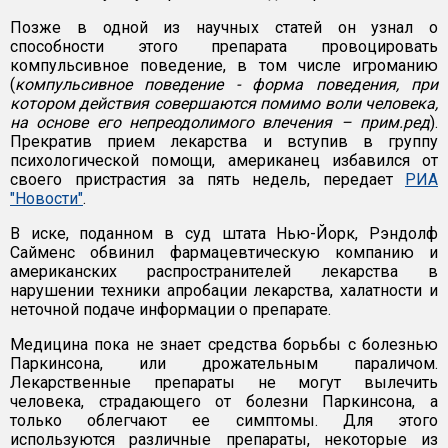
Позже в одной из научных статей он узнал о
способности этого препарата провоцировать
компульсивное поведение, в том числе игроманию
(
компульсивное поведение - форма поведения, при
котором действия совершаются помимо воли человека,
на основе его непреодолимого влечения – прим.ред
).
Прекратив прием лекарства и вступив в группу
психологической помощи, американец избавился от
своего пристрастия за пять недель, передает
РИА
"Новости"
.
В иске, поданном в суд штата Нью-Йорк, Рэндолф
Сайменс обвинил фармацевтическую компанию и
американских распространителей лекарства в
нарушении техники апробации лекарства, халатности и
неточной подаче информации о препарате.
Медицина пока не знает средства борьбы с болезнью
Паркинсона, или дрожательным параличом.
Лекарственные препараты не могут вылечить
человека, страдающего от болезни Паркинсона, а
только облегчают ее симптомы. Для этого
используются различные препараты, некоторые из