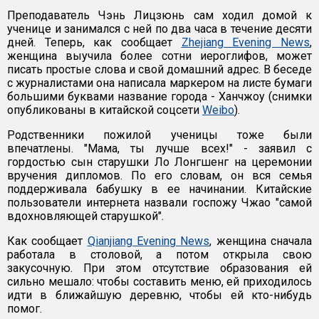
Преподаватель Чэнь Лицзюнь сам ходил домой к
ученице и занимался с ней по два часа в течение десяти
дней. Теперь, как сообщает
Zhejiang Evening News
,
женщина выучила более сотни иероглифов, может
писать простые слова и свой домашний адрес. В беседе
с журналистами она написала маркером на листе бумаги
большими буквами название города - Ханчжоу (снимки
опубликованы в китайской соцсети
Weibo
).
Родственники пожилой ученицы тоже были
впечатлены. "Мама, ты лучше всех!" - заявил с
гордостью сын старушки Ло Лонгшенг на церемонии
вручения дипломов. По его словам, он вся семья
поддерживала бабушку в ее начинании. Китайские
пользователи интернета назвали госпожу Чжао "самой
вдохновляющей старушкой".
Как сообщает
Qianjiang Evening News
, женщина сначала
работала в столовой, а потом открыла свою
закусочную. При этом отсутствие образования ей
сильно мешало: чтобы составить меню, ей приходилось
идти в ближайшую деревню, чтобы ей кто-нибудь
помог.