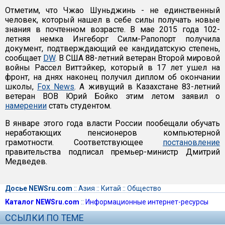
Отметим, что Чжао Шуньджинь - не единственный
человек, который нашел в себе силы получать новые
знания в почтенном возрасте. В мае 2015 года 102-
летняя немка Ингеборг Силм-Рапопорт получила
документ, подтверждающий ее кандидатскую степень,
сообщает
DW
. В США 88-летний ветеран Второй мировой
войны Рассел Виттэйкер, который в 17 лет ушел на
фронт, на днях наконец получил диплом об окончании
школы,
Fox News
. А живущий в Казахстане 83-летний
ветеран ВОВ Юрий Бойко этим летом заявил о
намерении
стать студентом.
В январе этого года власти России пообещали обучать
неработающих пенсионеров компьютерной
грамотности. Соответствующее
постановление
правительства подписал премьер-министр Дмитрий
Медведев.
Досье NEWSru.com
::
Азия
::
Китай
::
Общество
Каталог NEWSru.com
::
Информационные интернет-ресурсы
ССЫЛКИ ПО ТЕМЕ