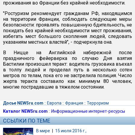
проживания во Франции без крайней необходимости.
"Ростуризм рекомендует гражданам РФ, находящимся
на территории Франции, соблюдать следующие меры
безопасности: проявлять повышенную бдительность, не
покидать без крайней необходимости мест проживания,
избегать мест большого скопления людей, следовать
указаниям местных властей", - подчеркнула она.
В Ницце на Английской набережной после
праздничного фейерверка по случаю Дня взятия
Бастилии произошел теракт: водитель грузовика въехал
в толпу людей и проделал путь в несколько сотен
метров по телам, пока его не застрелила полиция. Число
жертв теракта составило как минимум 80 человек,
многие пострадавшие в тяжелом состоянии.
Досье NEWSru.com
::
Европа
::
Франция
::
Терроризм
Каталог NEWSru.com
::
Информационные интернет-ресурсы
ССЫЛКИ ПО ТЕМЕ
В мире
|
15 июля 2016 г.,