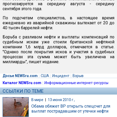
прогнозируется на середину августа - середину
сентября этого года.
По подсчетам специалистов, в настоящее время
ежедневно из аварийной скважины вытекает от 20 до
40 тысяч баррелей нефти.
Борьба с разливом нефти и выплаты компенсаций по
судебным искам уже стоили британской нефтяной
компании 1,6 млрд долларов, отмечается в статье.
"Однако после покрытия исков и участия в судебных
процессах эта сумма может быть увеличена на
миллиарды", пишет издание.
Досье NEWSru.com
::
США
::
Инцидент
::
Взрыв
Каталог NEWSru.com
::
Информационные интернет-ресурсы
ССЫЛКИ ПО ТЕМЕ
В мире
|
13 июня 2010 г.,
Обама обяжет BP открыть спецсчет для
выплат пострадавшим от утечки нефти