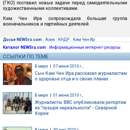
(ГКО) поставил новые задачи перед самодеятельными
художественными коллективами.
Ким Чен Ира сопровождала большая группа
военачальников и партийных деятелей.
Досье NEWSru.com
::
Азия
::
КНДР
::
Ким Чен Ир
Каталог NEWSru.com
::
Информационные интернет-ресурсы
ССЫЛКИ ПО ТЕМЕ
В мире
|
07 июня 2010 г.,
Сын Ким Чен Ира рассказал журналистам
о здоровье отца и о своих планах
В мире
|
01 июня 2010 г.,
Журналисты BBC опубликовали репортаж
из "пузыря нереальности" - Северной
Кореи
В мире
|
30 мая 2010 г.,