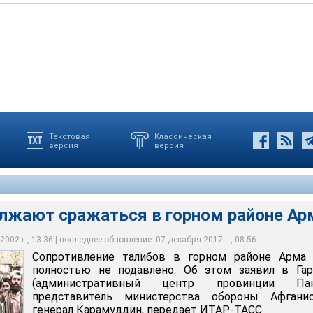
Текстовая
Классическая
версия
версия
фганской армии ведут бои с вооруженными группами,
и сто американских спецназовцев обследуют пещеры в горной
бов в горном районе Арма пока полностью не подавлено
заснеженным горным склонам
лжают сражаться в горном районе Ар
002 г., 13:36 | последнее обновление: 07 декабря 2017 г., 08:56
Сопротивление талибов в горном районе Арма 
полностью не подавлено. Об этом заявил в Гар
(административный центр провинции Пак
представитель министерства обороны Афганис
генерал Карамуддин, передает ИТАР-ТАСС.