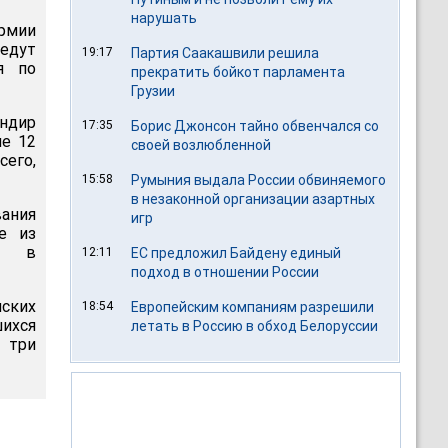
нарушать
рмии
ведут
19:17
Партия Саакашвили решила
я по
прекратить бойкот парламента
Грузии
андир
17:35
Борис Джонсон тайно обвенчался со
ие 12
своей возлюбленной
сего,
15:58
Румыния выдала России обвиняемого
в незаконной организации азартных
вания
игр
е из
ся в
12:11
ЕС предложил Байдену единый
подход в отношении России
ских
18:54
Европейским компаниям разрешили
шихся
летать в Россию в обход Белоруссии
 три