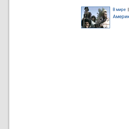
В мире
Америк