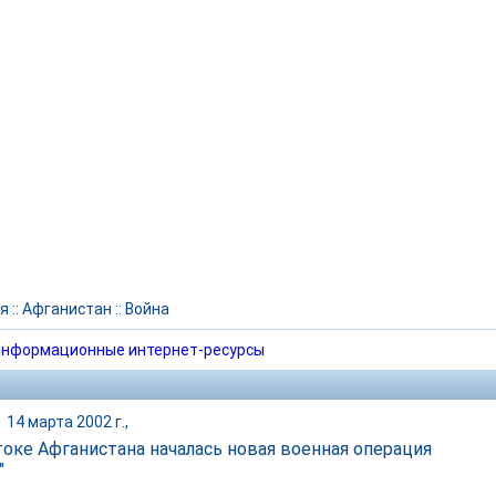
я
::
Афганистан
::
Война
нформационные интернет-ресурсы
|
14 марта 2002 г.,
токе Афганистана началась новая военная операция
"