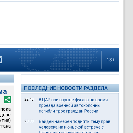
18+
ПОСЛЕДНИЕ НОВОСТИ РАЗДЕЛА
ма
22:40
В ЦАР при взрыве фугаса во время
проезда военной автоколонны
пока
погибли трое граждан России
дезе
тия)
20:08
Байден намерен поднять тему прав
тана
человека на июньской встрече с
Путиным и не позволит ему их