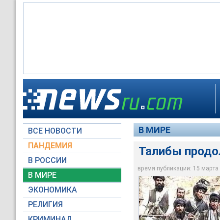
Регулярные части а
Пятьсот канадских 
Сопротивление тали
рассеявшимися по 
долине Шах-и-Кот
В МИРЕ
ВСЕ НОВОСТИ
Архив NTVRU.com
Архив NTVRU.com
Архив NTVRU.com
ПАНДЕМИЯ
Талибы продо
В РОССИИ
время публикации: 15 марта 2
В МИРЕ
ЭКОНОМИКА
РЕЛИГИЯ
КРИМИНАЛ