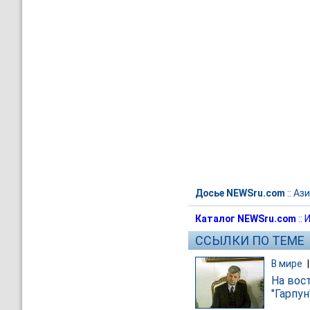
Досье NEWSru.com
::
Ази
Каталог NEWSru.com
::
И
ССЫЛКИ ПО ТЕМЕ
В мире
На вос
"Гарпун