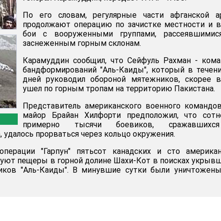
По его словам, регулярные части афганской а
продолжают операцию по зачистке местности и 
бои с вооруженными группами, рассеявшимис
заснеженным горным склонам.
Карамуддин сообщил, что Сейфуль Рахман - ком
бандформирований "Аль-Каиды", который в течен
дней руководил обороной мятежников, скорее в
ушел по горным тропам на территорию Пакистана.
Представитель американского военного командо
майор Брайан Хилфорти предположил, что сотн
примерно тысячи боевиков, сражавших
, удалось прорваться через кольцо окружения.
перации "Гарпун" пятьсот канадских и сто американ
уют пещеры в горной долине Шахи-Кот в поисках укрыв
иков "Аль-Каиды". В минувшие сутки были уничтожены