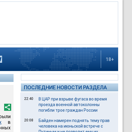
18+
ПОСЛЕДНИЕ НОВОСТИ РАЗДЕЛА
22:40
В ЦАР при взрыве фугаса во время
проезда военной автоколонны
погибли трое граждан России
рыли
20:08
Байден намерен поднять тему прав
х
в
человека на июньской встрече с
енных
Путиным и не позволит ему их