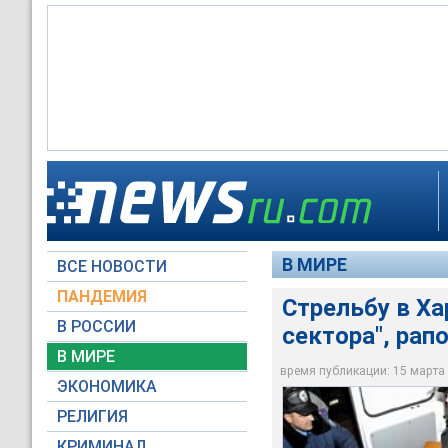
Установлено, что 14
произошел конфлик
Начаты уголовные п
Стрельбу в Харьков
организации "Правы
"массовые беспоряд
погибших в столкно
№18
правоохранительног
В МИРЕ
ВСЕ НОВОСТИ
Reuters
segodnya.ua
Global Look Press
ПАНДЕМИЯ
Стрельбу в Ха
В РОССИИ
сектора", ра
В МИРЕ
время публикации: 15 марта 2
ЭКОНОМИКА
РЕЛИГИЯ
КРИМИНАЛ