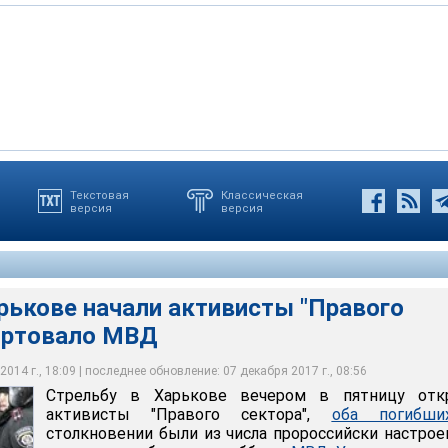
 марта около 22:00 на улице Рымарской в городе Харькове
Текстовая
Классическая
версия
версия
т между пророссийски настроенными лицами и членами
роизводства по трем статьям: "умышленное убийство",
е вечером в пятницу открыли активисты "Правого сектора", оба
й сектор", которые забаррикадировались в помещении дома
ки" и "посягательство на жизнь сотрудника
вении были из числа пророссийски настроенных граждан
о органа"
рькове начали активисты "Правого
портовало МВД
014 г., 18:09 | последнее обновление: 07 декабря 2017 г., 08:56
Стрельбу в Харькове вечером в пятницу отк
активисты "Правого сектора",
оба погибши
столкновении были из числа пророссийски настро