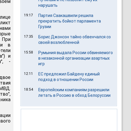
воем
нарушать
19:17
Партия Саакашвили решила
лице
прекратить бойкот парламента
ликт
Грузии
нами
рые
17:35
Борис Джонсон тайно обвенчался со
 При
своей возлюбленной
ти в
етели
15:58
Румыния выдала России обвиняемого
") и
в незаконной организации азартных
", -
игр
12:11
ЕС предложил Байдену единый
двое
подход в отношении России
твия
 МВД.
18:54
Европейским компаниям разрешили
во",
летать в Россию в обход Белоруссии
ника
зации
вого