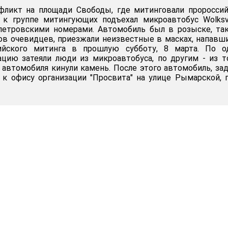
нфликт на площади Свободы, где митинговали проросси
да к группе митингующих подъехал микроавтобус Wolks
опетровскими номерами. Автомобиль был в розыске, та
лов очевидцев, приезжали неизвестные в масках, напавш
сийского митинга в прошлую субботу, 8 марта. По о
ацию затеяли люди из микроавтобуса, по другим - из 
автомобиля кинули камень. После этого автомобиль, за
 к офису организации "Просвита" на улице Рымарской, 