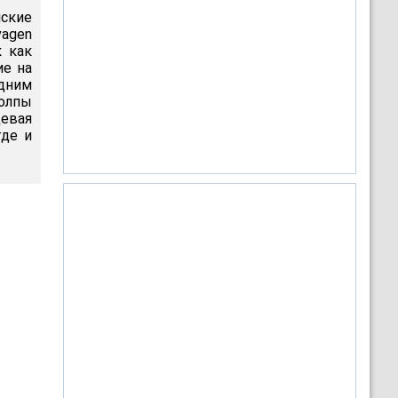
йские
vagen
к как
ие на
дним
толпы
девая
где и