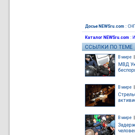
Досье NEWSru.com
::
СН
Каталог NEWSru.com
::
И
ССЫЛКИ ПО ТЕМЕ
В мире
МВД Ук
беспор
В мире
Стрель
активи
В мире
Задерж
челове