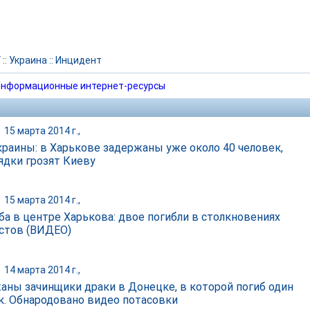
Г
::
Украина
::
Инцидент
нформационные интернет-ресурсы
|
15 марта 2014 г.,
раины: в Харькове задержаны уже около 40 человек,
ядки грозят Киеву
|
15 марта 2014 г.,
ба в центре Харькова: двое погибли в столкновениях
стов (ВИДЕО)
|
14 марта 2014 г.,
аны зачинщики драки в Донецке, в которой погиб один
к. Обнародовано видео потасовки