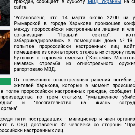
граждан, сообщает в субботу
МВД Украины
на с
сайте.
"Установлено, что 14 марта около 22:00 на у
Рымарской в городе Харькове произошел конф
между пророссийски настроенными лицами и чле
организации "Правый сектор", кото
забаррикадировались в помещении дома №18.
попытке пророссийски настроенных лиц вой
помещение из окон второго этажа в их сторону пол
бутылки с горючей смесью ("Коктейль Молотова
началась стрельба из огнестрельного оружия
рапортовало МВД.
От полученных огнестрельных ранений погибли 
жителей Харькова, которые в момент происшес
 в толпе пророссийски настроенных граждан, сообщает
производства по трем статьям: "умышленное убийст
рядки" и "посягательство на жизнь сотруд
органа".
среди пяти пострадавших - милиционер и член органи
сего в ОВД доставлено 32 человека со стороны "Пра
российски настроенных лиц.