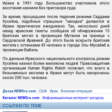
Ирака в 1991 году. Большинство участников этого
восстания казнили без приговора суда.
За время, прошедшее после падения режима Саддама
Хусейна, подобные страшные "находки" делаются в
Ираке практически ежедневно. Так, несколько дней
назад иракские газеты сообщали об обнаружении 15
братских могил в провинции Мутанна на границе с
Саудовской Аравией. До этого была вскрыта братская
могила с останками 43 человек в городе Эль-Мусайиб в
провинции Бабиль.
По данным Иракского национального конгресса, режим
Хусейна казнил более миллиона людей. Правозащитная
организация Human Rights Watch полагает, что всего в
безымянных могилах в Ираке могут быть захоронены
около 200 тыс. человек.
Досье NEWSru.com
::
США
::
Ирак
::
Военная операция
Каталог NEWSru.com
::
Информационные интернет-ресурсы
ССЫЛКИ ПО ТЕМЕ