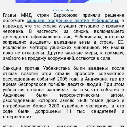
RTV International
Главы МИД стран Евросоюза приняли решение
облегчить
санкции, введенные против Узбекистана
, в
надежде, что эта страна улучшит ситуацию с правами
человека. В частности, из списка, включавшего
двенадцать официальных лиц Узбекистана, которым
запрещено выдавать въездные визы в страны ЕС,
исключены четверо узбекских чиновников. Их имена
пока не оглашены. Другие важные меры, к примеру,
эмбарго на продажу вооружений, остаются в силе.
Санкции против Узбекистана были введены после
отказа властей этой страны провести совместное
расследование событий 2005 года в Андижане, где во
время беспорядков погибли десятки людей. При этом
узбекская сторона настаивает на том, что события в
Андижане были террористическим актом,
расследование которого заняло 2800 томов досье и
потребовало более 3200 судебных экспертиз, в его
ходе были допрошены 11 тыс. свидетелей и
потерпевших.
Член Европейской комиссии, отвечающая за