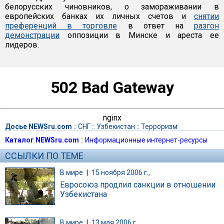
белорусских чиновников, о замораживании в
европейских банках их личных счетов и
снятии
преференций в торговле
в ответ на
разгон
демонстрации
оппозиции в Минске и ареста ее
лидеров.
502 Bad Gateway
nginx
Досье NEWSru.com
::
СНГ
::
Узбекистан
::
Терроризм
Каталог NEWSru.com
::
Информационные интернет-ресурсы
ССЫЛКИ ПО ТЕМЕ
В мире
|
15 ноября 2006 г.,
Евросоюз продлил санкции в отношении
Узбекистана
В мире
|
13 мая 2006 г.,