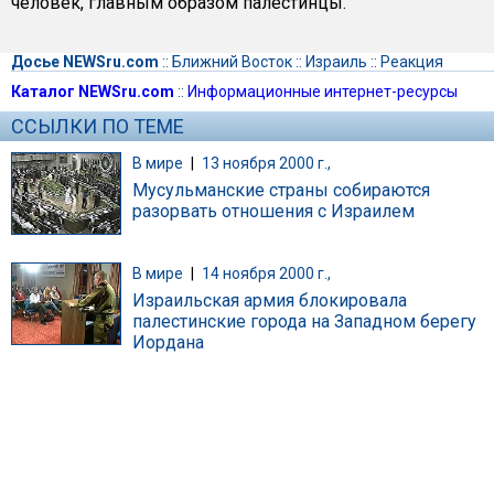
человек, главным образом палестинцы.
Досье NEWSru.com
::
Ближний Восток
::
Израиль
::
Реакция
Каталог NEWSru.com
::
Информационные интернет-ресурсы
ССЫЛКИ ПО ТЕМЕ
В мире
|
13 ноября 2000 г.,
Мусульманские страны собираются
разорвать отношения с Израилем
В мире
|
14 ноября 2000 г.,
Израильская армия блокировала
палестинские города на Западном берегу
Иордана