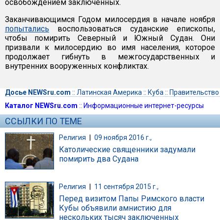
освобождением заключенных.
Заканчивающимся Годом милосердия в начале ноября
попытались
воспользоваться суданские епископы,
чтобы помирить Северный и Южный Судан. Они
призвали к милосердию во имя населения, которое
продолжает гибнуть в межгосударственных и
внутренних вооруженных конфликтах.
Досье NEWSru.com
::
Латинская Америка
::
Куба
::
Правительство
Каталог NEWSru.com
::
Информационные интернет-ресурсы
ССЫЛКИ ПО ТЕМЕ
Религия
|
09 ноября 2016 г.,
Католические священники задумали
помирить два Судана
Религия
|
11 сентября 2015 г.,
Перед визитом Папы Римского власти
Кубы объявили амнистию для
нескольких тысяч заключенных