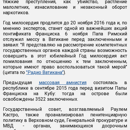
тяжкие преступления, как убийство, растление
малолетних, изнасилование и незаконный оборот
наркотиков.
Год милосердия продлится до 20 ноября 2016 года и, по
мнению экспертов, станет одной из важнейших акций
понтификата Франциска. 6 ноября Папа Римский
отслужил мессу в Ватикане перед заключенными и
заявил: "Я представляю на рассмотрение компетентных
государственных органов каждой страны возможность
совершить в этот юбилейный Год милосердия акт
помилования по отношению к тем заключенным,
которые имеют право воспользоваться такой мерой"
(цитата по
"Радио Ватикана"
).
Предыдущая
массовая амнистия
состоялась в
республике в сентябре 2015 года перед визитом Папы
Франциска на Кубу: тогда на острове были
освобождены 3522 заключенных.
Государственный совет, возглавляемый Раулем
Кастро, также проанализировал пенитенциарную
политику в Верховном суде, Генеральной прокуратуре и
МВД - органах, занимающихся досрочным