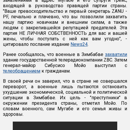
заявлениями в адрес Мугабе и его супруги Грейс,
входящей в руководство правящей партии страны.
"Ваше превосходительство и первый секретарь ZANU -
PF, печально и плачевно, что вы позволили захватить
нашу партию новичкам и внешним силам, а также
людям с закрепившейся репутацией предателей. Эта
партия НЕ ЛИЧНАЯ СОБСТВЕННОСТЬ для вас и вашей
жены, чтобы поступать с ней как вам угодно", -
цитировало послание издание
News24
.
Ранее сообщалось, что военные в Зимбабве
захватили
здание государственной телерадиокомпании ZBC. Затем
генерал-майор Сибусисо Мойо выступил с
телеобращением
к гражданам.
В своей речи он заверил, что в стране не совершался
переворот, а военные лишь пытаются остановить
ухудшение экономической, социальной и политической
ситуации в Зимбабве. Их цель - "преступники" в
окружении президента страны, отметил Мойо. По
словам военного, сам Мугабе и его семья живы и
здоровы.