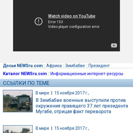
Досье NEWSru.com
::
Африка
::
Зимбабве
::
Президент
Каталог NEWSru.com
::
Информационные интернет-ресурсы
ССЫЛКИ ПО ТЕМЕ
В мире
|
15 ноября 2017 г.,
В Зимбабве военные выступили против
окружения правящего 37 лет президента
Мугабе, отрицая факт переворота
В мире
|
15 ноября 2017 г.,