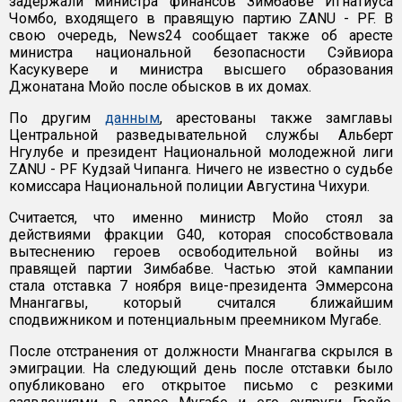
задержали министра финансов Зимбабве Игнатиуса
Чомбо, входящего в правящую партию ZANU - PF. В
свою очередь, News24 сообщает также об аресте
министра национальной безопасности Сэйвиора
Касукувере и министра высшего образования
Джонатана Мойо после обысков в их домах.
По другим
данным
, арестованы также замглавы
Центральной разведывательной службы Альберт
Нгулубе и президент Национальной молодежной лиги
ZANU - PF Кудзай Чипанга. Ничего не известно о судьбе
комиссара Национальной полиции Августина Чихури.
Считается, что именно министр Мойо стоял за
действиями фракции G40, которая способствовала
вытеснению героев освободительной войны из
правящей партии Зимбабве. Частью этой кампании
стала отставка 7 ноября вице-президента Эммерсона
Мнангагвы, который считался ближайшим
сподвижником и потенциальным преемником Мугабе.
После отстранения от должности Мнангагва скрылся в
эмиграции. На следующий день после отставки было
опубликовано его открытое письмо с резкими