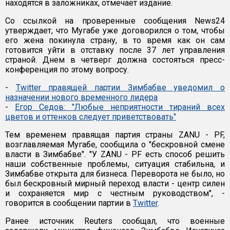
находятся в заложниках, отмечает издание.
Со ссылкой на проверенные сообщения News24
утверждает, что Мугабе уже договорился о том, чтобы
его жена покинула страну, в то время как он сам
готовится уйти в отставку после 37 лет управления
страной. Днем в четверг должна состояться пресс-
конференция по этому вопросу.
-
Twitter правящей партии Зимбабве уведомил о
назначении нового временного лидера
-
Егор Седов: "Любые неприятности тираний всех
цветов и оттенков следует приветствовать"
Тем временем правящая партия страны ZANU - PF,
возглавляемая Мугабе, сообщила о "бескровной смене
власти в Зимбабве". "У ZANU - PF есть способ решить
наши собственные проблемы, ситуация стабильна, и
Зимбабве открыта для бизнеса. Переворота не было, но
был бескровный мирный переход власти - центр силен
и сохраняется мир с честным руководством", -
говорится в сообщении партии в
Twitter
.
Ранее источник Reuters сообщал, что военные