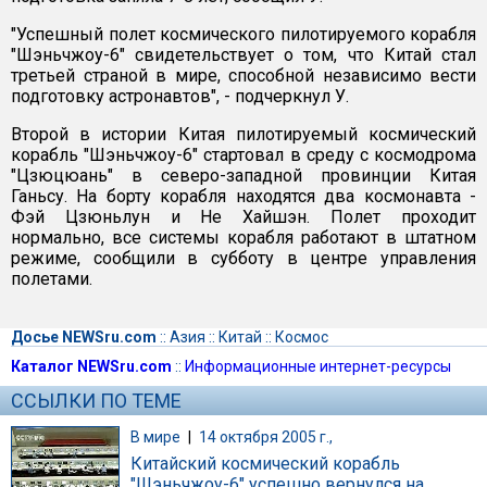
"Успешный полет космического пилотируемого корабля
"Шэньчжоу-6" свидетельствует о том, что Китай стал
третьей страной в мире, способной независимо вести
подготовку астронавтов", - подчеркнул У.
Второй в истории Китая пилотируемый космический
корабль "Шэньчжоу-6" стартовал в среду с космодрома
"Цзюцюань" в северо-западной провинции Китая
Ганьсу. На борту корабля находятся два космонавта -
Фэй Цзюньлун и Не Хайшэн. Полет проходит
нормально, все системы корабля работают в штатном
режиме, сообщили в субботу в центре управления
полетами.
Досье NEWSru.com
::
Азия
::
Китай
::
Космос
Каталог NEWSru.com
::
Информационные интернет-ресурсы
ССЫЛКИ ПО ТЕМЕ
В мире
|
14 октября 2005 г.,
Китайский космический корабль
"Шэньчжоу-6" успешно вернулся на