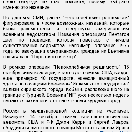
свою очередь не стал пояснять, почему выбрано
именно это название.
По данным СМИ, ранее "Непоколебимая решимость"
фигурировала в числе возможных названий, которые
были рассмотрены и отвергнуты американским
военным ведомством. Названия операциям Пентагон
дает по традиции, которая повелась с начала
существования ведомства. Например, операция 1975
года по эвакуации американских граждан из Вьетнама
называлась "Порывистый ветер".
В рамках операции "Непоколебимая решимость" 15
октября силы коалиции, в которую, помимо США, входят
еще примерно 40 государств, нанесли авиационный
удары по позициям боевиков "Исламского государства"
вблизи сирийского города Кобани, расположенного на
границе с Турцией. Боевики "ИГ" уже несколько недель
пытаются захватить этот населенный курдами город.
Россия в международной коалиции не участвует.
Накануне, 14 октября, главы внешнеполитических
ведомств США и РФ Джон Керри и Сергей Лавров
обсудили возможность помощи Москвы властям Ирака