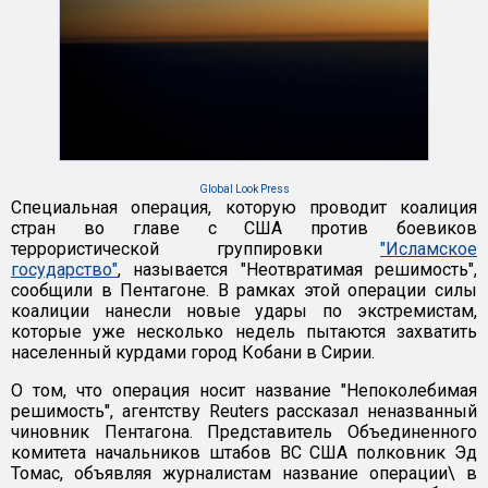
Global Look Press
Специальная операция, которую проводит коалиция
стран во главе c США против боевиков
террористической группировки
"Исламское
государство"
, называется "Неотвратимая решимость",
сообщили в Пентагоне. В рамках этой операции силы
коалиции нанесли новые удары по экстремистам,
которые уже несколько недель пытаются захватить
населенный курдами город Кобани в Сирии.
О том, что операция носит название "Непоколебимая
решимость", агентству Reuters рассказал неназванный
чиновник Пентагона. Представитель Объединенного
комитета начальников штабов ВС США полковник Эд
Томас, объявляя журналистам название операции\ в