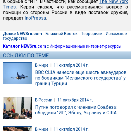
в борьбе с "ИГ". В частности, как сообщает
The New York
Times
, Керри сказал, что рассматривался вопрос о
помощи со стороны России в виде поставок оружия,
передает
InoPressa
.
Досье NEWSru.com
::
Ближний Восток
::
Терроризм
::
Исламское
государство
Каталог NEWSru.com
::
Информационные интернет-ресурсы
ССЫЛКИ ПО ТЕМЕ
В мире
|
11 октября 2014 г.,
ВВС США нанесли еще шесть авиаударов
по боевикам "Исламского государства" у
границ Турции
В России
|
11 октября 2014 г.,
Путин поговорил с членами Совбеза:
обсудили "ИГ", Эболу, Украину и США
В мире
|
11 октября 2014 г.,