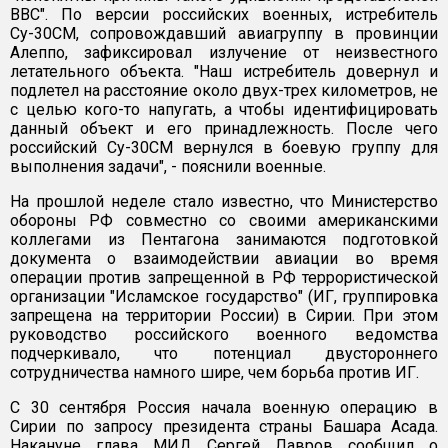
ВВС". По версии российских военных, истребитель
Су-30СМ, сопровождавший авиагруппу в провинции
Алеппо, зафиксировал излучение от неизвестного
летательного объекта. "Наш истребитель довернул и
подлетел на расстояние около двух-трех километров, не
с целью кого-то напугать, а чтобы идентифицировать
данный объект и его принадлежность. После чего
российский Су-30СМ вернулся в боевую группу для
выполнения задачи", - пояснили военные.
На прошлой неделе стало известно, что Министерство
обороны РФ совместно со своими американскими
коллегами из Пентагона занимаются подготовкой
документа о взаимодействии авиации во время
операции против запрещенной в РФ террористической
организации "Исламское государство" (ИГ, группировка
запрещена на территории России) в Сирии. При этом
руководство российского военного ведомства
подчеркивало, что потенциал двустороннего
сотрудничества намного шире, чем борьба против ИГ.
С 30 сентября Россия начала военную операцию в
Сирии по запросу президента страны Башара Асада.
Накануне глава МИД Сергей Лавров сообщил о