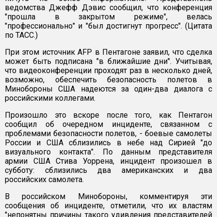
ведомства Джефф Дэвис сообщил, что конференция
"прошла в закрытом режиме", велась
"профессионально" и "был достигнут прогресс". (Цитата
по ТАСС.)
При этом источник AFP в Пентагоне заявил, что сделка
может быть подписана "в ближайшие дни". Учитывая,
что видеоконференции проходят раз в несколько дней,
возможно, обеспечить безопасность полетов в
Минобороны США надеются за один-два диалога с
российскими коллегами.
Произошло это вскоре после того, как Пентагон
сообщил об очередном инциденте, связанном с
проблемами безопасности полетов, - боевые самолеты
России и США сблизились в небе над Сирией "до
визуального контакта". По данным представителя
армии США Стива Уоррена, инцидент произошел в
субботу: сблизились два американских и два
российских самолета.
В российском Минобороны, комментируя эти
сообщения об инциденте, отметили, что их властям
"непонятны причины такого удивления представителей