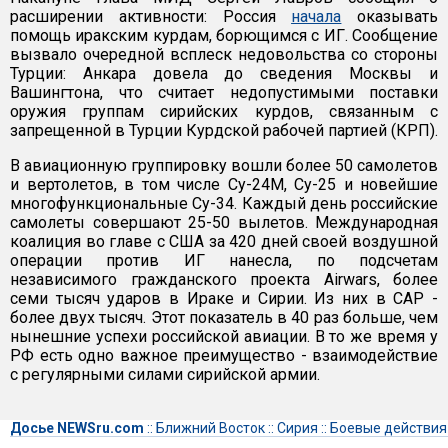
расширении активности: Россия
начала
оказывать
помощь иракским курдам, борющимся с ИГ. Сообщение
вызвало очередной всплеск недовольства со стороны
Турции: Анкара довела до сведения Москвы и
Вашингтона, что считает недопустимыми поставки
оружия группам сирийских курдов, связанным с
запрещенной в Турции Курдской рабочей партией (КРП).
В авиационную группировку вошли более 50 самолетов
и вертолетов, в том числе Су-24М, Су-25 и новейшие
многофункциональные Су-34. Каждый день российские
самолеты совершают 25-50 вылетов. Международная
коалиция во главе с США за 420 дней своей воздушной
операции против ИГ нанесла, по подсчетам
независимого гражданского проекта Airwars, более
семи тысяч ударов в Ираке и Сирии. Из них в САР -
более двух тысяч. Этот показатель в 40 раз больше, чем
нынешние успехи российской авиации. В то же время у
РФ есть одно важное преимущество - взаимодействие
с регулярными силами сирийской армии.
Досье NEWSru.com
::
Ближний Восток
::
Сирия
::
Боевые действия