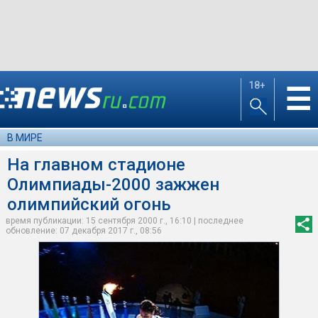
18+
☰
В МИРЕ
На главном стадионе
Олимпиады-2000 зажжен
олимпийский огонь
время публикации: 15 сентября 2000 г., 16:10 | последнее
обновление: 07 декабря 2017 г., 08:56