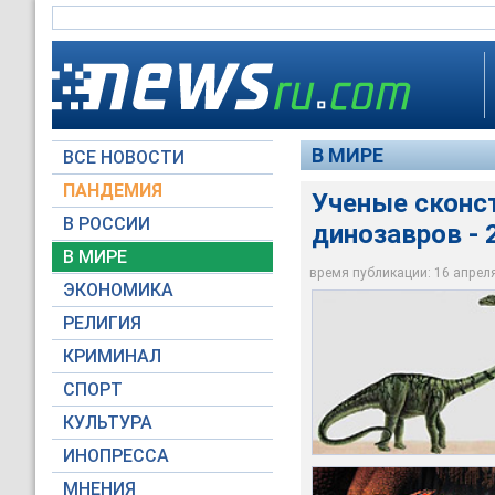
В МИРЕ
ВСЕ НОВОСТИ
ПАНДЕМИЯ
Ученые сконс
В РОССИИ
динозавров -
Маменчизавр стал 
Теперь здесь можно
Американские учен
"Крупнейшие диноза
маменчизавра, едва
В МИРЕ
одного из крупнейш
Национальном музе
отдельном павильон
время публикации: 16 апреля 
ЭКОНОМИКА
dinosaurjungle.com
Reuters
Reuters
РЕЛИГИЯ
КРИМИНАЛ
СПОРТ
КУЛЬТУРА
ИНОПРЕССА
МНЕНИЯ