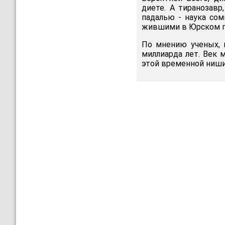
диете. А тиранозавр
падалью - наука сом
жившими в Юрском п
По мнению ученых, 
миллиарда лет. Век 
этой временной ниши