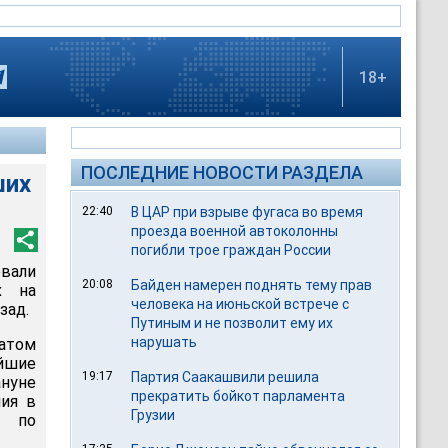
18+
ПОСЛЕДНИЕ НОВОСТИ РАЗДЕЛА
ших
22:40
В ЦАР при взрыве фугаса во время
проезда военной автоколонны
погибли трое граждан России
овали
20:08
Байден намерен поднять тему прав
х на
человека на июньской встрече с
зад.
Путиным и не позволит ему их
нарушать
том
йшие
19:17
Партия Саакашвили решила
нуне
прекратить бойкот парламента
ния в
Грузии
р по