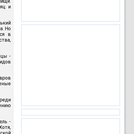
ищи.
яц и
нький
а. Но
ся в
ства,
ицы -
видов
авров
ченые
среди
нению
ель -
Хотя,
нской