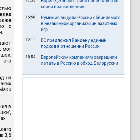
17:35
Борис Джонсон тайно обвенчался со
своей возлюбленной
стью
едва
15:58
Румыния выдала России обвиняемого
акже
в незаконной организации азартных
ло с
игр
и.
12:11
ЕС предложил Байдену единый
вают
подход в отношении России
к мог
шеи,
18:54
Европейским компаниям разрешили
т его
летать в Россию в обход Белоруссии
ад на
аких
Марк
ния в
шки",
ах.
всего
а 3,5