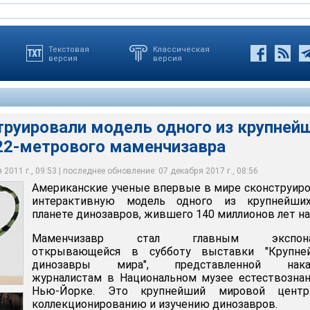
Текстовая
Классическая
версия
версия
труировали модель одного из крупней
 22-метрового маменчизавра
главным экспонатом открывающейся в субботу выставки
 увидеть не только полностью восстановленный скелет
ые впервые в мире сконструировали интерактивную модель
вры мира", представленной накануне журналистам в
 вместившийся в музейный зал, но также сконструированное в
их на планете динозавров, жившего 140 миллионов лет назад
е естествознания в Нью-Йорке
е тело с кожей, мышечными тканями и внутренним органами
2011 г., 09:53 | последнее обновление: 07 декабря 2017 г., 08:56
Американские ученые впервые в мире сконструир
интерактивную модель одного из крупнейши
планете динозавров, жившего 140 миллионов лет на
Маменчизавр стал главным экспона
открывающейся в субботу выставки "Крупне
динозавры мира", представленной нака
журналистам в Национальном музее естествозна
Нью-Йорке. Это крупнейший мировой цент
коллекционированию и изучению динозавров.