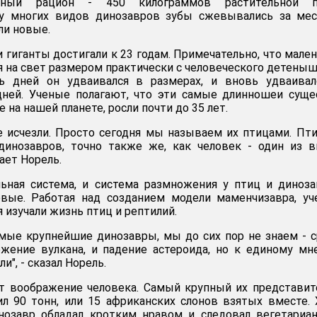
ный рацион - 450 килограммов растительной п
 у многих видов динозавров зубы сжевывались за мес
ли новые.
 гиганты достигали к 23 годам. Примечательно, что мале
я на свет размером практически с человеческого детеныш
ь дней он удваивался в размерах, и вновь удваивал
ней. Ученые полагают, что эти самые длинношеи суще
 на нашей планете, росли почти до 35 лет.
 исчезли. Просто сегодня мы называем их птицами. Пт
динозавров, точно также же, как человек - один из 
ает Норель.
льная система, и система размножения у птиц и диноз
овые. Работая над созданием модели маменчизавра, у
 изучали жизнь птиц и рептилий.
амые крупнейшие динозавры, мы до сих пор не знаем - 
ржение вулкана, и падение астероида, но к единому м
и", - сказал Норель.
 воображение человека. Самый крупный их представит
ил 90 тонн, или 15 африканских слонов взятых вместе. 
инозавр обладал кротким нравом и следовал вегетариа