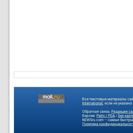
Все текстовые материалы са
International
, если не указано
Обратная связь:
Редакция са
Версии:
Palm / PDA
/
Без карт
NEWSru.com – самые быстры
Политика конфиденциальнос