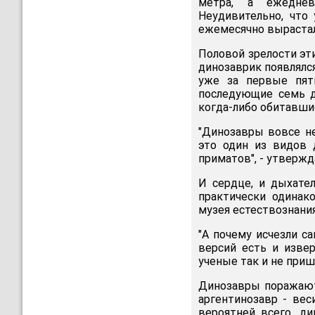
метра, а ежеднев
Неудивительно, что
ежемесячно выраста
Половой зрелости эти
динозаврик появлялс
уже за первые пят
последующие семь д
когда-либо обитавшие
"Динозавры вовсе не
это один из видов 
приматов", - утвержд
И сердце, и дыхате
практически одинак
музея естествознания
"А почему исчезли с
версий есть и изве
ученые так и не пришл
Динозавры поражают
аргентинозавр - вес
вероятней всего, д