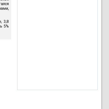
тался
чами,
, 3,8
шь 5%