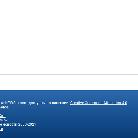
йта NEWSru.com доступны по лицензии:
Creative Commons Attribution 4.0
 иное.
йта
инок
е новости
2000-2021
ти