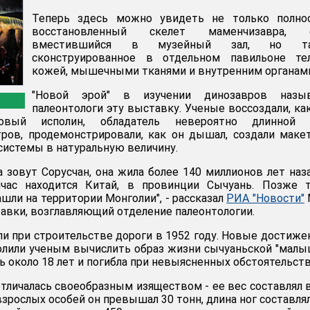
Теперь здесь можно увидеть не только полно
восстановленный скелет маменчизавра, 
вместившийся в музейный зал, но т
сконструированное в отдельном павильоне те
кожей, мышечными тканями и внутренним органам
"Новой эрой" в изучении динозавров назы
палеонтологи эту выставку. Ученые воссоздали, ка
ровый исполин, обладатель невероятно длинной 
ров, продемонстрировали, как он дышал, создали маке
системы в натуральную величину.
а зовут Сорусчан, она жила более 140 миллионов лет наз
йчас находится Китай, в провинции Сычуань. Позже т
нашли на территории Монголии", - рассказал
РИА "Новости"
тавки, возглавляющий отделение палеонтологии.
и при строительстве дороги в 1952 году. Новые достиже
олили ученым вычислить образ жизни сычуаньской "малы
 около 18 лет и погибла при невыясненных обстоятельств
отличалась своеобразным изяществом - ее вес составлял 
 взрослых особей он превышал 30 тонн, длина ног составлял