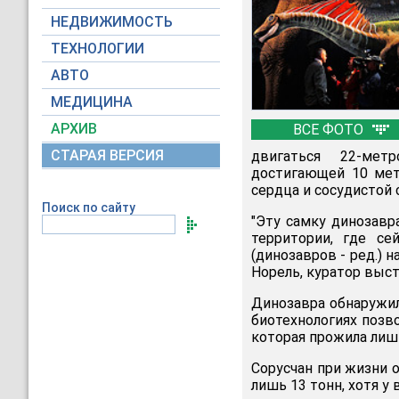
НЕДВИЖИМОСТЬ
ТЕХНОЛОГИИ
АВТО
МЕДИЦИНА
АРХИВ
ВСЕ ФОТО
СТАРАЯ ВЕРСИЯ
двигаться 22-мет
достигающей 10 мет
сердца и сосудистой 
Поиск по сайту
"Эту самку динозавр
территории, где се
(динозавров - ред.) 
Норель, куратор выс
Динозавра обнаружил
биотехнологиях позв
которая прожила лишь
Сорусчан при жизни 
лишь 13 тонн, хотя у