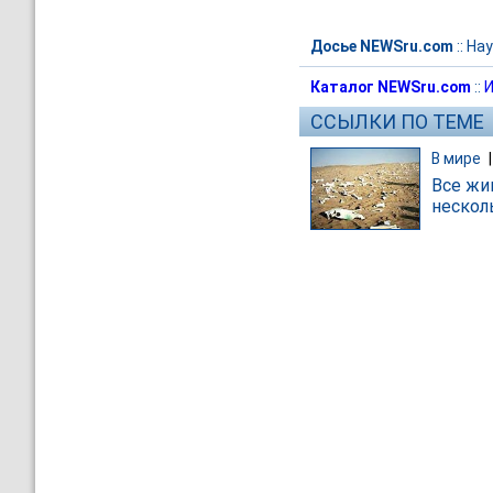
Досье NEWSru.com
::
Нау
Каталог NEWSru.com
::
И
ССЫЛКИ ПО ТЕМЕ
В мире
Все жи
нескол