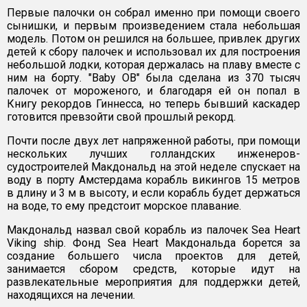
Первые палочки он собрал именно при помощи своего
сынишки, и первым произведением стала небольшая
модель. Потом он решился на большее, привлек других
детей к сбору палочек и использовал их для построения
небольшой лодки, которая держалась на плаву вместе с
ним на борту. "Baby OB" была сделана из 370 тысяч
палочек от мороженого, и благодаря ей он попал в
Книгу рекордов Гиннесса, но теперь бывший каскадер
готовится превзойти свой прошлый рекорд.
Почти после двух лет напряженной работы, при помощи
нескольких лучших голландских инженеров-
судостроителей Макдональд на этой неделе спускает на
воду в порту Амстердама корабль викингов 15 метров
в длину и 3 м в высоту, и если корабль будет держаться
на воде, то ему предстоит морское плавание.
Макдональд назвал свой корабль из палочек Sea Heart
Viking ship. Фонд Sea Heart Макдональда борется за
создание большего числа проектов для детей,
занимается сбором средств, которые идут на
развлекательные мероприятия для поддержки детей,
находящихся на лечении.