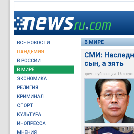
В МИРЕ
ВСЕ НОВОСТИ
ПАНДЕМИЯ
СМИ: Наследн
В РОССИИ
сын, а зять
В способностях рук
Выдвижение вперед 
Чжан Сон Тхэк - ав
есть большие сомне
руководящие посты,
В МИРЕ
Ира
СМИ
руководстве сына К
время публикации: 16 августа
ЭКОНОМИКА
Reuters
Архив NEWSru.com
Первый канал
РЕЛИГИЯ
КРИМИНАЛ
СПОРТ
КУЛЬТУРА
ИНОПРЕССА
МНЕНИЯ