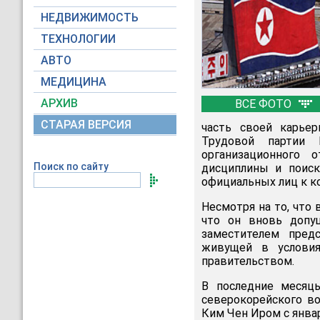
НЕДВИЖИМОСТЬ
ТЕХНОЛОГИИ
АВТО
МЕДИЦИНА
АРХИВ
ВСЕ ФОТО
СТАРАЯ ВЕРСИЯ
часть своей карье
Трудовой партии 
организационного 
Поиск по сайту
дисциплины и поиск
официальных лиц к к
Несмотря на то, что 
что он вновь допу
заместителем пред
живущей в условия
правительством.
В последние месяц
северокорейского в
Ким Чен Иром с январ