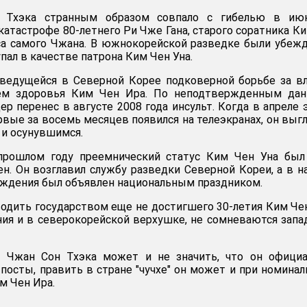
 Тхэка странным образом совпало с гибелью в ию
катастрофе 80-летнего Ри Чже Гана, старого соратника К
са самого Чжана. В южнокорейской разведке были убеж
пал в качестве патрона Ким Чен Уна.
 ведущейся в Северной Корее подковерной борьбе за в
ием здоровья Ким Чен Ира. По неподтвержденным дан
р перенес в августе 2008 года инсульт. Когда в апреле 
рвые за восемь месяцев появился на телеэкранах, он выг
и осунувшимся.
прошлом году преемнический статус Ким Чен Уна был
ен. Он возглавил службу разведки Северной Кореи, а в н
рождения был объявлен национальным праздником.
водить государством еще не достигшего 30-летия Ким Че
ия и в северокорейской верхушке, не сомневаются зап
 Чжан Сон Тхэка может и не значить, что он официа
посты, править в стране "чучхе" он может и при номина
м Чен Ира.