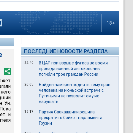
18+
ПОСЛЕДНИЕ НОВОСТИ РАЗДЕЛА
е
22:40
В ЦАР при взрыве фугаса во время
проезда военной автоколонны
погибли трое граждан России
ожет
20:08
Байден намерен поднять тему прав
агали
человека на июньской встрече с
тнего
Путиным и не позволит ему их
адший
нарушать
н Ун,
Пока
19:17
Партия Саакашвили решила
ет и
прекратить бойкот парламента
ителя
Грузии