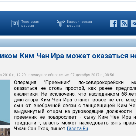
Текстовая
Классическая
версия
версия
иком Ким Чен Ира может оказаться н
оводить государством еще не достигшего 30-летия Ким Чен Уна
Чжан Сон Тхэка может и не значить, что он официально займет
торитетный партийный руководитель. Он женат на сестре Ким Чен
ния и в северокорейской верхушке, не сомневаются западные
 править в стране "чучхе" он может и при номинальном
им Чен Ира
 2010 г., 12:29 | последнее обновление: 07 декабря 2017 г., 08:56
Операция "Преемник" по-северокорейски м
оказаться не столь простой, как ранее предпол
аналитики. Не исключено, что наследником 68-ле
диктатора Ким Чен Ира станет вовсе не его мл
сын от внебрачной связи с танцовщицей Ким Че
выдвинутый отцом на руководящие должности. 
преемник не повзрослеет - сыну Ким Чен Ира н
тридцати -, власть может наследовать зять прав
Чжан Сон Тхэк, пишет
Газета.Ru
.