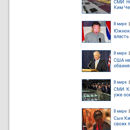
СМИ: Н
Ким Че
В мире
Южноко
власть
В мире
США не
обвиня
В мире
СМИ: К
уже ос
В мире
Сын Ки
своих 