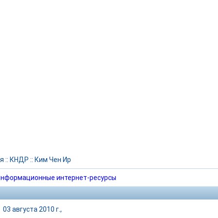
я
::
КНДР
::
Ким Чен Ир
нформационные интернет-ресурсы
|
03 августа 2010 г.,