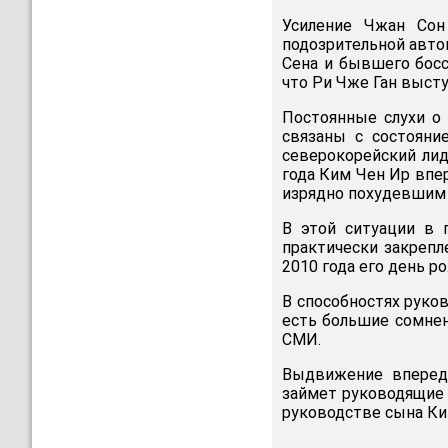
Усиление Чжан Сон
подозрительной авто
Сена и бывшего бос
что Ри Чже Ган высту
Постоянные слухи о
связаны с состоян
северокорейский лиде
года Ким Чен Ир впе
изрядно похудевшим 
В этой ситуации в 
практически закрепл
2010 года его день 
В способностях руко
есть большие сомнен
СМИ.
Выдвижение вперед
займет руководящие 
руководстве сына Ки