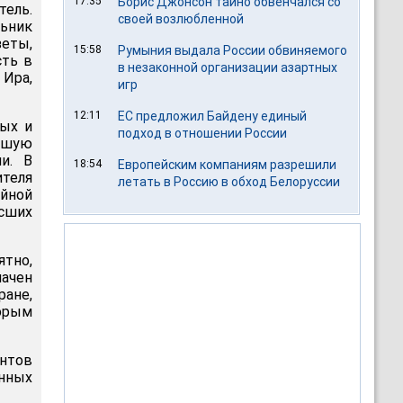
17:35
Борис Джонсон тайно обвенчался со
тель.
своей возлюбленной
льник
еты,
15:58
Румыния выдала России обвиняемого
сть в
в незаконной организации азартных
 Ира,
игр
12:11
ЕС предложил Байдену единый
ных и
подход в отношении России
ьшую
и. В
18:54
Европейским компаниям разрешили
теля
летать в Россию в обход Белоруссии
йной
сших
ятно,
ачен
ане,
орым
нтов
енных