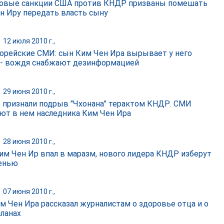
овые санкции США против КНДР призваны помешать
н Иру передать власть сыну
|
12 июля 2010 г.,
рейские СМИ: сын Ким Чен Ира вырывает у него
 - вождя снабжают дезинформацией
|
29 июня 2010 г.,
 признали подрыв "Чхонана" терактом КНДР. СМИ
ют в нем наследника Ким Чен Ира
|
28 июня 2010 г.,
им Чен Ир впал в маразм, нового лидера КНДР изберут
енью
|
07 июня 2010 г.,
м Чен Ира рассказал журналистам о здоровье отца и о
планах