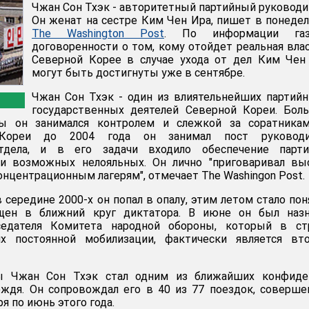
Чжан Сон Тхэк - авторитетный партийный руководи
Он женат на сестре Ким Чен Ира, пишет в понеде
The Washington Post
. По информации газ
договоренности о том, кому отойдет реальная вла
Северной Корее в случае ухода от дел Ким Чен
могут быть достигнуты уже в сентябре.
Чжан Сон Тхэк - один из влиятельнейших партий
государственных деятелей Северной Кореи. Бол
ры он занимался контролем и слежкой за соратникам
Кореи до 2004 года он занимал пост руководи
отдела, и в его задачи входило обеспечение парти
и возможных нелояльных. Он лично "приговаривал вы
онцентрационным лагерям", отмечает The Washingon Post.
в середине 2000-х он попал в опалу, этим летом стало пон
щен в ближний круг диктатора. В июне он был назн
седателя Комитета народной обороны, который в стр
х постоянной мобилизации, фактически является вт
ы Чжан Сон Тхэк стал одним из ближайших конфиде
ождя. Он сопровождал его в 40 из 77 поездок, соверш
я по июнь этого года.