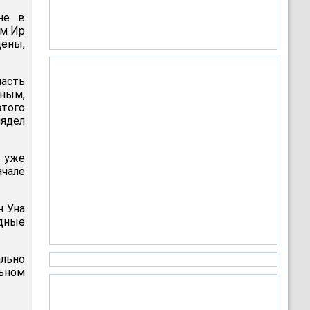
не в
им Ир
дены,
ласть
ным,
этого
лядел
 уже
ачале
н Уна
адные
льно
льном