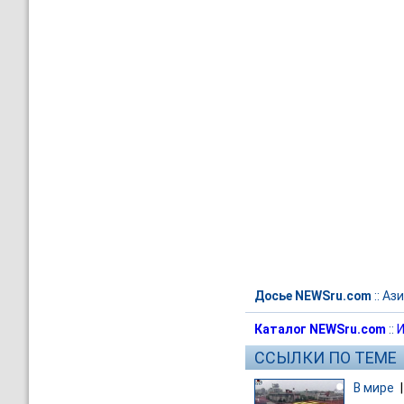
Досье NEWSru.com
::
Ази
Каталог NEWSru.com
::
И
ССЫЛКИ ПО ТЕМЕ
В мире