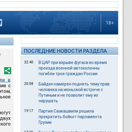
18+
ПОСЛЕДНИЕ НОВОСТИ РАЗДЕЛА
е
22:40
В ЦАР при взрыве фугаса во время
проезда военной автоколонны
погибли трое граждан России
ли в
20:08
Байден намерен поднять тему прав
шие с
человека на июньской встрече с
этом,
Путиным и не позволит ему их
ьное
нарушать
19:17
Партия Саакашвили решила
могут
прекратить бойкот парламента
двух
Грузии
ского