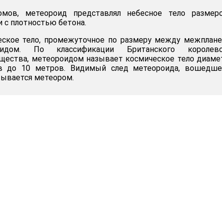
мов, метеороид представлял небесное тело размер
 с плотностью бетона.
еское тело, промежуточное по размеру между межплан
дом. По классификации Британского королевс
бщества, метеороидом называет космическое тело диам
в до 10 метров. Видимый след метеороида, вошедше
зывается метеором.