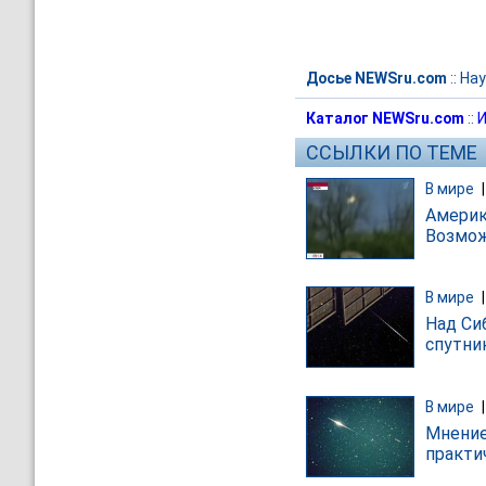
Досье NEWSru.com
::
Нау
Каталог NEWSru.com
::
И
ССЫЛКИ ПО ТЕМЕ
В мире
Америк
Возмож
В мире
Над Си
спутни
В мире
Мнение
практи