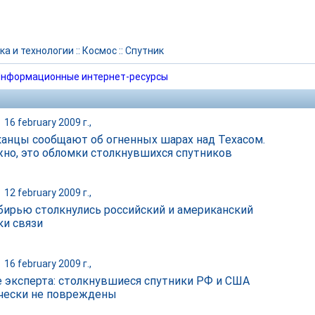
ка и технологии
::
Космос
::
Спутник
нформационные интернет-ресурсы
|
16 february 2009 г.,
анцы сообщают об огненных шарах над Техасом.
но, это обломки столкнувшихся спутников
|
12 february 2009 г.,
бирью столкнулись российский и американский
ки связи
|
16 february 2009 г.,
 эксперта: столкнувшиеся спутники РФ и США
чески не повреждены