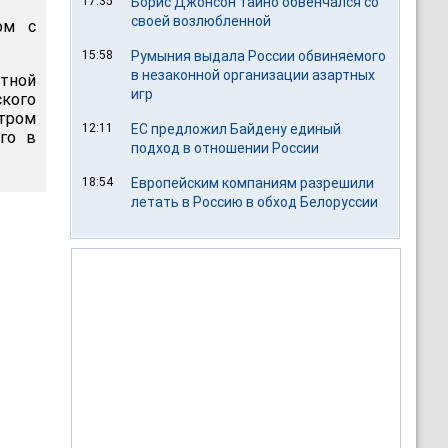
17:35
Борис Джонсон тайно обвенчался со
своей возлюбленной
ом с
15:58
Румыния выдала России обвиняемого
в незаконной организации азартных
етной
игр
кого
етром
12:11
ЕС предложил Байдену единый
го в
подход в отношении России
18:54
Европейским компаниям разрешили
летать в Россию в обход Белоруссии