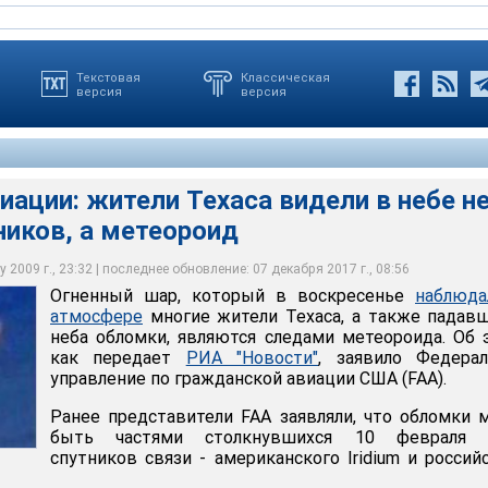
Текстовая
Классическая
версия
версия
иации: жители Техаса видели в небе н
ников, а метеороид
: жители Техаса видели в небе не обломки спутников, а
 2009 г., 23:32 | последнее обновление: 07 декабря 2017 г., 08:56
Огненный шар, который в воскресенье
наблюда
атмосфере
многие жители Техаса, а также падав
неба обломки, являются следами метеороида. Об 
как передает
РИА "Новости"
, заявило Федерал
управление по гражданской авиации США (FAA).
Ранее представители FAA заявляли, что обломки 
быть частями столкнувшихся 10 февраля 
спутников связи - американского Iridium и россий