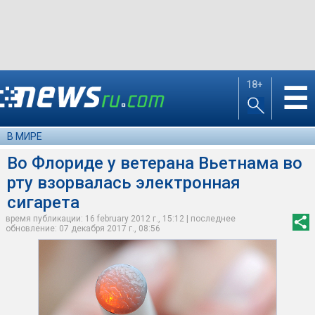
18+
☰
В МИРЕ
Во Флориде у ветерана Вьетнама во
рту взорвалась электронная
сигарета
время публикации: 16 february 2012 г., 15:12 | последнее
обновление: 07 декабря 2017 г., 08:56