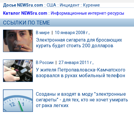
Досье NEWSru.com
::
США
::
Инцидент
::
Курение
Каталог NEWSru.com
::
Информационные интернет-ресурсы
ССЫЛКИ ПО ТЕМЕ
В мире
|
10 января 2008 г.,
Электронная сигарета для бросающих
курить будет стоить 200 долларов
В России
|
27 января 2011 г.,
У жителя Петропавловска-Камчатского
взорвался в руках мобильный телефон
Созданы и входят в моду "электронные
сигареты" - для тех, кто не хочет умирать
от рака легких