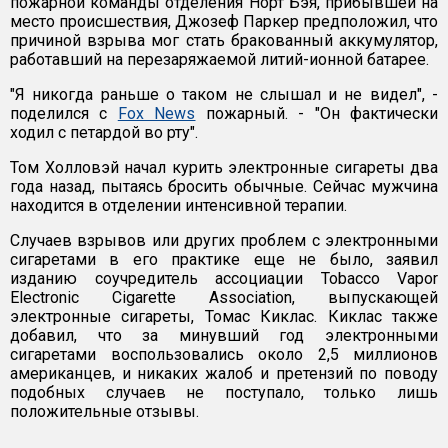
пожарной команды отделения Норт Бэя, прибывшей на
место происшествия, Джозеф Паркер предположил, что
причиной взрыва мог стать бракованный аккумулятор,
работавший на перезаряжаемой литий-ионной батарее.
"Я никогда раньше о таком не слышал и не видел", -
поделился с
Fox News
пожарный. - "Он фактически
ходил с петардой во рту".
Том Холловэй начал курить электронные сигареты два
года назад, пытаясь бросить обычные. Сейчас мужчина
находится в отделении интенсивной терапии.
Случаев взрывов или других проблем с электронными
сигаретами в его практике еще не было, заявил
изданию соучредитель ассоциации Tobacco Vapor
Electronic Cigarette Association, выпускающей
электронные сигареты, Томас Киклас. Киклас также
добавил, что за минувший год электронными
сигаретами воспользовались около 2,5 миллионов
американцев, и никаких жалоб и претензий по поводу
подобных случаев не поступало, только лишь
положительные отзывы.