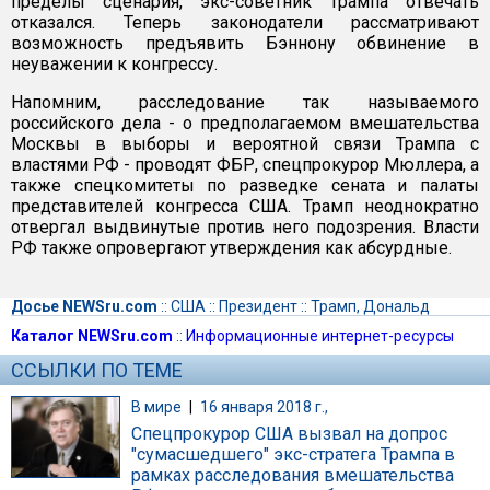
пределы сценария, экс-советник Трампа отвечать
отказался. Теперь законодатели рассматривают
возможность предъявить Бэннону обвинение в
неуважении к конгрессу.
Напомним, расследование так называемого
российского дела - о предполагаемом вмешательства
Москвы в выборы и вероятной связи Трампа с
властями РФ - проводят ФБР, спецпрокурор Мюллера, а
также спецкомитеты по разведке сената и палаты
представителей конгресса США. Трамп неоднократно
отвергал выдвинутые против него подозрения. Власти
РФ также опровергают утверждения как абсурдные.
Досье NEWSru.com
::
США
::
Президент
::
Трамп, Дональд
Каталог NEWSru.com
::
Информационные интернет-ресурсы
ССЫЛКИ ПО ТЕМЕ
В мире
|
16 января 2018 г.,
Спецпрокурор США вызвал на допрос
"сумасшедшего" экс-стратега Трампа в
рамках расследования вмешательства