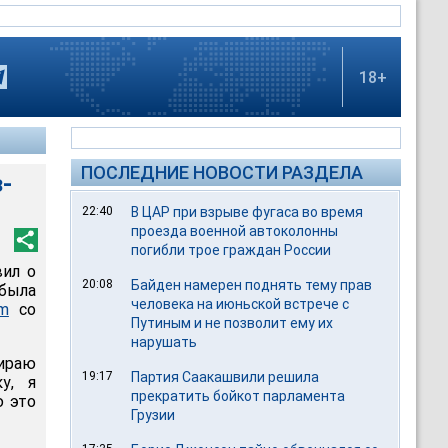
18+
ПОСЛЕДНИЕ НОВОСТИ РАЗДЕЛА
-
22:40
В ЦАР при взрыве фугаса во время
проезда военной автоколонны
погибли трое граждан России
вил о
20:08
Байден намерен поднять тему прав
 была
человека на июньской встрече с
om
со
Путиным и не позволит ему их
нарушать
ираю
19:17
Партия Саакашвили решила
у, я
прекратить бойкот парламента
ю это
Грузии