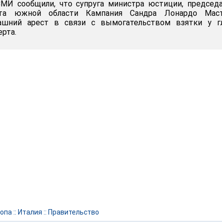
СМИ сообщили, что супруга министра юстиции, председ
ета южной области Кампания Сандра Лонардо Маст
ашний арест в связи с вымогательством взятки у г
рта.
опа
::
Италия
::
Правительство