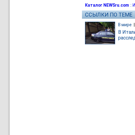
Каталог NEWSru.com
::
И
ССЫЛКИ ПО ТЕМЕ
В мире
В Итал
рассле