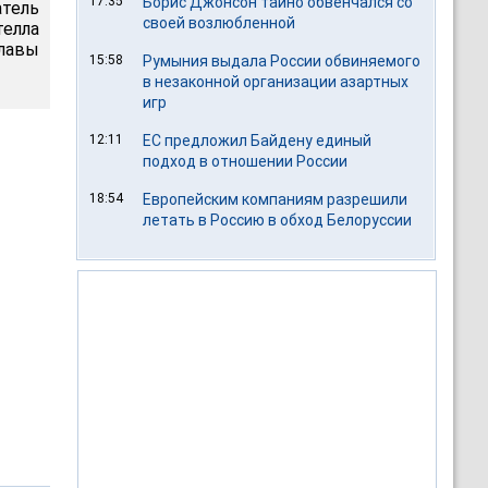
17:35
Борис Джонсон тайно обвенчался со
атель
своей возлюбленной
елла
лавы
15:58
Румыния выдала России обвиняемого
в незаконной организации азартных
игр
12:11
ЕС предложил Байдену единый
подход в отношении России
18:54
Европейским компаниям разрешили
летать в Россию в обход Белоруссии