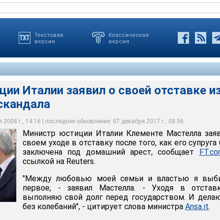
Текстовая
Классическая
версия
версия
ии Италии заявил о своей отставке из
скандала
алии заявил о своей отставке из-за семейного скандала
2008 г., 14:16 | последнее обновление: 07 декабря 2017 г., 08:56
Министр юстиции Италии Клементе Мастелла зая
своем уходе в отставку после того, как его супруга
заключена под домашний арест, сообщает
FT.c
ссылкой на Reuters.
"Между любовью моей семьи и властью я выб
первое, - заявил Мастелла. - Уходя в отставк
выполняю свой долг перед государством. И дела
без колебаний", - цитирует слова министра
Ansa.it
.