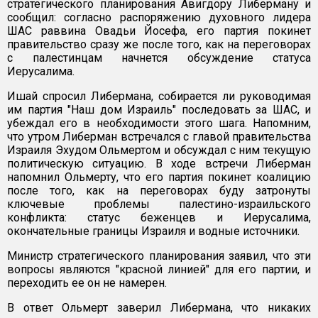
стратегического планирования Авигдору Либерману и
сообщил: согласно распоряжению духовного лидера
ШАС раввина Овадьи Йосефа, его партия покинет
правительство сразу же после того, как на переговорах
с палестинцам начнется обсуждение статуса
Иерусалима.
Ишай спросил Либермана, собирается ли руководимая
им партия "Наш дом Израиль" последовать за ШАС, и
убеждал его в необходимости этого шага. Напомним,
что утром Либерман встречался с главой правительства
Израиля Эхудом Ольмертом и обсуждал с ним текущую
политическую ситуацию. В ходе встречи Либерман
напомнил Ольмерту, что его партия покинет коалицию
после того, как на переговорах буду затронуты
ключевые проблемы палестино-израильского
конфликта: статус беженцев и Иерусалима,
окончательные границы Израиля и водные источники.
Министр стратегического планирования заявил, что эти
вопросы являются "красной линией" для его партии, и
переходить ее он не намерен.
В ответ Ольмерт заверил Либермана, что никаких