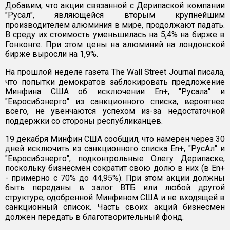
Добавим, что акции связанной с Дерипаской компании
"Русал", являющейся вторым крупнейшим
производителем алюминия в мире, продолжают падать.
В среду их стоимость уменьшилась на 5,4% на бирже в
Гонконге. При этом цены на алюминий на лондонской
бирже выросли на 1,9%.
На прошлой неделе газета The Wall Street Journal писала,
что попытки демократов заблокировать предложение
Минфина США об исключении En+, "Русала" и
"Евросибэнерго" из санкционного списка, вероятнее
всего, не увенчаются успехом из-за недостаточной
поддержки со стороны республиканцев.
19 декабря Минфин США сообщил, что намерен через 30
дней исключить из санкционного списка En+, "РусАл" и
"Евросибэнерго", подконтрольные Олегу Дерипаске,
поскольку бизнесмен сократит свою долю в них (в En+
- примерно с 70% до 44,95%). При этом акции должны
быть переданы в залог ВТБ или любой другой
структуре, одобренной Минфином США и не входящей в
санкционный список. Часть своих акций бизнесмен
должен передать в благотворительный фонд.