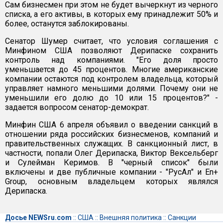
Сам бизнесмен при этом не будет вычеркнут из черного
списка, а его активы, в которых ему принадлежит 50% и
более, останутся заблокированы.
Сенатор Шумер считает, что условия соглашения с
Минфином США позволяют Дерипаске сохранить
контроль над компаниями. "Его доля просто
уменьшается до 45 процентов. Многие американские
компании остаются под контролем владельца, который
управляет намного меньшими долями. Почему они не
уменьшили его долю до 10 или 15 процентов?" -
задается вопросом сенатор-демократ.
Минфин США 6 апреля объявил о введении санкций в
отношении ряда российских бизнесменов, компаний и
правительственных служащих. В санкционный лист, в
частности, попали Олег Дерипаска, Виктор Вексельберг
и Сулейман Керимов. В "черный список" были
включены и две публичные компании - "РусАл" и En+
Group, основным владельцем которых являлся
Дерипаска.
Досье NEWSru.com
::
США
::
Внешняя политика
::
Санкции