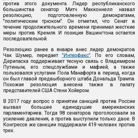
против этого документа. Лидер республиканского
большинства сенатор Митч Макконнелл назвал
резолюцию, подготовленную демократами,
"политическим трюком". Он отметил, что Сенат в
течение продолжительного времени принимал жесткие
меры против Кремля. И позиция Вашингтона остается
последовательной.
Резолюцию ранее в январе внес лидер демократов
Чак Шумер, передает
"Интерфакс"
. По его словам,
Дерипаска поддерживает тесную связь с Владимиром
Путиным, его спецслужбами и мафией, а также
пользовался услугами Пола Манафорта в период, когда
он был главой предвыборного штаба Дональда Трампа.
Похожая резолюция внесена также в палату
представителей США Стени Хойером.
В 2017 году вопрос о принятии санкций против России
вызвал большее единодушие американских
парламентариев. Тогда 98 сенаторов проголосовали за
усиление давления, а против выступили только двое. В
Конгрессе же санкции поддержали 419 человек против
трех.