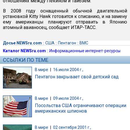
отношениях между Пекином и Тайбэем.
В 2008 году оснащенный обычной двигательной
установкой Kitty Hawk готовится к списанию, и на замену
ему американцы планируют отправить в Японию
атомный авианосец, сообщает ИТАР-ТАСС.
Досье NEWSru.com
::
США
::
Пентагон
::
ВМС
Каталог NEWSru.com
::
Информационные интернет-ресурсы
ССЫЛКИ ПО ТЕМЕ
В мире
|
16 июля 2004 г.,
Пентагон закрывает свой детский сад
В мире
|
09 июля 2004 г.,
Посольства США ограничивают операции
американских шпионов
В мире
|
02 сентября 2001 г.,