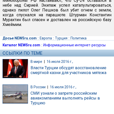
Минобороны РФ настаивают, что Су-24 оставался в
небе над Сирией. Экипаж успел катапультироваться,
однако пилот Олег Пешков был убит огнем с земли,
когда спускался на парашюте. Штурман Константин
Мурахтин был спасен и доставлен на российскую базу
Хмеймим.
Досье NEWSru.com
::
Европа
::
Турция
::
Политика
Каталог NEWSru.com
::
Информационные интернет-ресурсы
ССЫЛКИ ПО ТЕМЕ
В мире
|
16 июля 2016 г.,
Власти Турции обсудят восстановление
смертной казни для участников мятежа
В России
|
16 июля 2016 г.,
СМИ узнали о запрете российским
авиакомпаниям выполнять рейсы в
Турцию