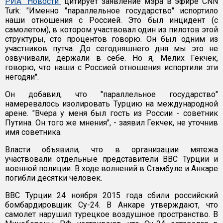
РИА "Новости"
цитирует заявление мэра в эфире CNN
Turk: "Именно "параллельное государство" испортило
наши отношения с Россией. Это был инцидент (с
самолетом), в котором участвовал один из пилотов этой
структуры, сто процентов говорю. Он был одним из
участников путча. До сегодняшнего дня мы это не
озвучивали, держали в себе. Но я, Мелих Гекчек,
говорю, что наши с Россией отношения испортили эти
негодяи".
Он добавил, что "параллельное государство"
намеревалось изолировать Турцию на международной
арене. "Вчера у меня был гость из России - советник
Путина. Он того же мнения", - заявил Гекчек, не уточнив
имя советника.
Власти объявили, что в организации мятежа
участвовали отдельные представители ВВС Турции и
военной полиции. В ходе волнений в Стамбуле и Анкаре
погибли десятки человек.
ВВС Турции 24 ноября 2015 года сбили российский
бомбардировщик Су-24. В Анкаре утверждают, что
самолет нарушил турецкое воздушное пространство. В