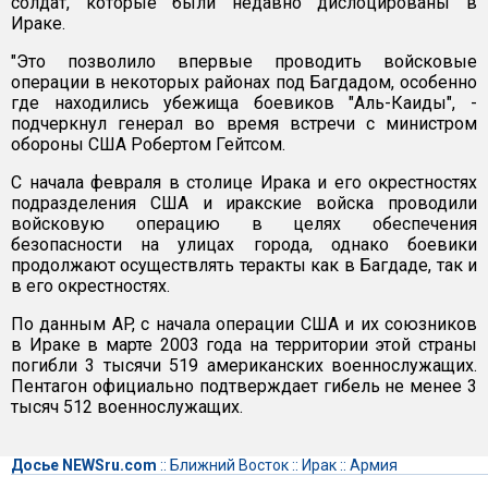
солдат, которые были недавно дислоцированы в
Ираке.
"Это позволило впервые проводить войсковые
операции в некоторых районах под Багдадом, особенно
где находились убежища боевиков "Аль-Каиды", -
подчеркнул генерал во время встречи с министром
обороны США Робертом Гейтсом.
С начала февраля в столице Ирака и его окрестностях
подразделения США и иракские войска проводили
войсковую операцию в целях обеспечения
безопасности на улицах города, однако боевики
продолжают осуществлять теракты как в Багдаде, так и
в его окрестностях.
По данным AP, с начала операции США и их союзников
в Ираке в марте 2003 года на территории этой страны
погибли 3 тысячи 519 американских военнослужащих.
Пентагон официально подтверждает гибель не менее 3
тысяч 512 военнослужащих.
Досье NEWSru.com
::
Ближний Восток
::
Ирак
::
Армия