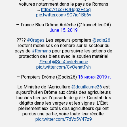
voitures notamment dans le pays de Romans
→
https://t.co/PJHqg2F45q
pic.twitter.com/SC7ig1Bb6v
— France Bleu Drôme Ardèche (@francebleuDA)
June 15, 2019
????
#Orages
Les sapeurs-pompiers
@sdis26
restent mobilisés en nombre sur le secteur du
pays de
#Romans
pour poursuivre les actions de
protection des biens avec le soutien matériel
#Esol
@SecCivileFrance
pic.twitter.com/CvOenatFvh
— Pompiers Drôme (@sdis26)
16 июня 2019 г.
Le Ministre de l'Agriculture
@dguillaume26
est
aujourd'hui en Drôme aux côtés des agriculteurs
touchés hier par l'épisode de grêle. Constat des
dégâts dans les vergers et les vignes. L'État
pleinement aux côtés des agriculteurs qui ont
perdus une partie, voire toute leur récolte.
pic.twitter.com/7dVx5V47z9