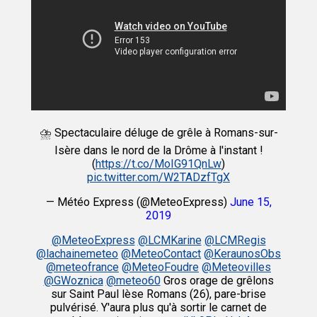
⛈ Spectaculaire déluge de grêle à Romans-sur-
Isère dans le nord de la Drôme à l'instant !
(
https://t.co/MoIG91QnLw
)
pic.twitter.com/W2TADzfTgX
— Météo Express (@MeteoExpress)
June 15,
2019
@MeteoExpress
@LCMKarine
@LCMRegis
@lachainemeteo
@MeteoContact
@KeraunosObs
@meteofrance
@MeteoFoudre
@Meteovilles
@GWoznica
@meteo60
Gros orage de grêlons
sur Saint Paul lèse Romans (26), pare-brise
pulvérisé. Y'aura plus qu'à sortir le carnet de