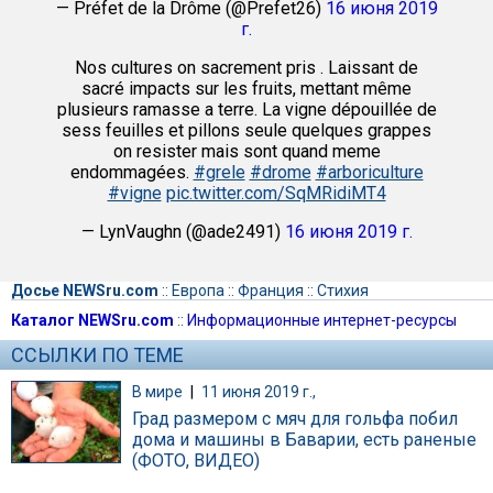
— Préfet de la Drôme (@Prefet26)
16 июня 2019
г.
Nos cultures on sacrement pris . Laissant de
sacré impacts sur les fruits, mettant même
plusieurs ramasse a terre. La vigne dépouillée de
sess feuilles et pillons seule quelques grappes
on resister mais sont quand meme
endommagées.
#grele
#drome
#arboriculture
#vigne
pic.twitter.com/SqMRidiMT4
— LynVaughn (@ade2491)
16 июня 2019 г.
Досье NEWSru.com
::
Европа
::
Франция
::
Стихия
Каталог NEWSru.com
::
Информационные интернет-ресурсы
ССЫЛКИ ПО ТЕМЕ
В мире
|
11 июня 2019 г.,
Град размером с мяч для гольфа побил
дома и машины в Баварии, есть раненые
(ФОТО, ВИДЕО)