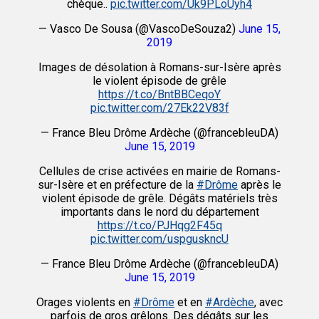
chèque..
pic.twitter.com/Uk9PLoUyh4
— Vasco De Sousa (@VascoDeSouza2)
June 15,
2019
Images de désolation à Romans-sur-Isère après
le violent épisode de grêle
https://t.co/BntBBCeqoY
pic.twitter.com/27Ek22V83f
— France Bleu Drôme Ardèche (@francebleuDA)
June 15, 2019
Cellules de crise activées en mairie de Romans-
sur-Isère et en préfecture de la
#Drôme
après le
violent épisode de grêle. Dégâts matériels très
importants dans le nord du département
https://t.co/PJHqg2F45q
pic.twitter.com/uspguskncU
— France Bleu Drôme Ardèche (@francebleuDA)
June 15, 2019
Orages violents en
#Drôme
et en
#Ardèche
, avec
parfois de gros grêlons. Des dégâts sur les