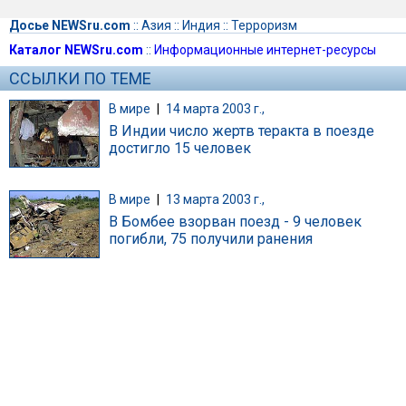
Досье NEWSru.com
::
Азия
::
Индия
::
Терроризм
Каталог NEWSru.com
::
Информационные интернет-ресурсы
ССЫЛКИ ПО ТЕМЕ
В мире
|
14 марта 2003 г.,
В Индии число жертв теракта в поезде
достигло 15 человек
В мире
|
13 марта 2003 г.,
В Бомбее взорван поезд - 9 человек
погибли, 75 получили ранения